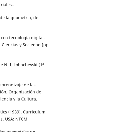
riales..
de la geometría, de
 con tecnología digital.
 Ciencias y Sociedad (pp
e N. I. Lobachevski (1ª
 aprendizaje de las
ión. Organización de
encia y la Cultura.
ics (1989). Curriculum
cs. USA: NTCM.
a las geometrías no