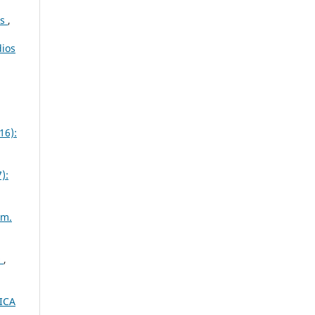
os
,
dios
16):
):
úm.
9
,
NICA