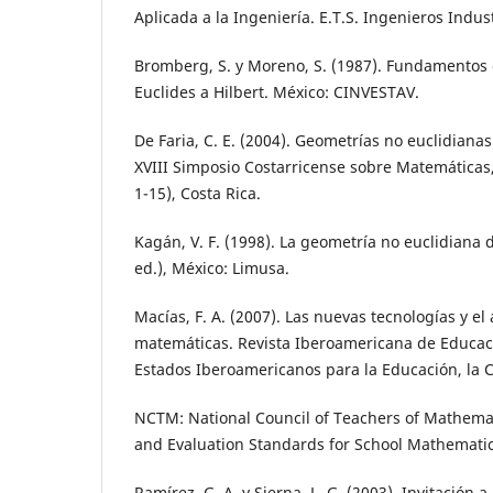
Aplicada a la Ingeniería. E.T.S. Ingenieros Indust
Bromberg, S. y Moreno, S. (1987). Fundamentos 
Euclides a Hilbert. México: CINVESTAV.
De Faria, C. E. (2004). Geometrías no euclidianas
XVIII Simposio Costarricense sobre Matemáticas,
1-15), Costa Rica.
Kagán, V. F. (1998). La geometría no euclidiana d
ed.), México: Limusa.
Macías, F. A. (2007). Las nuevas tecnologías y el
matemáticas. Revista Iberoamericana de Educac
Estados Iberoamericanos para la Educación, la Ci
NCTM: National Council of Teachers of Mathemat
and Evaluation Standards for School Mathemati
Ramírez, G. A. y Sierna, L. G. (2003). Invitación 