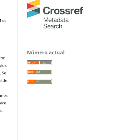
M
es
Número actual
or.
ulos
. Se
al de
fines
hace
s.