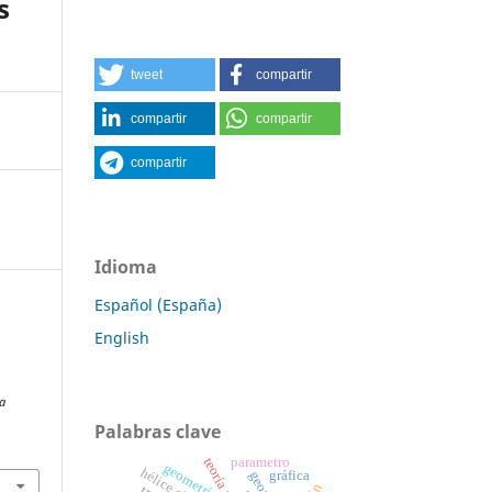
s
tweet
compartir
compartir
compartir
compartir
Idioma
Español (España)
English
ta
Palabras clave
teoría apoe
parametro
geometría
gráfica