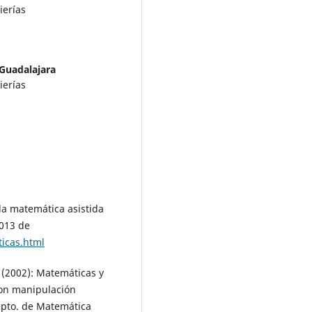
ierías
Guadalajara
ierías
la matemática asistida
013 de
icas.html
T. (2002): Matemáticas y
con manipulación
epto. de Matemática