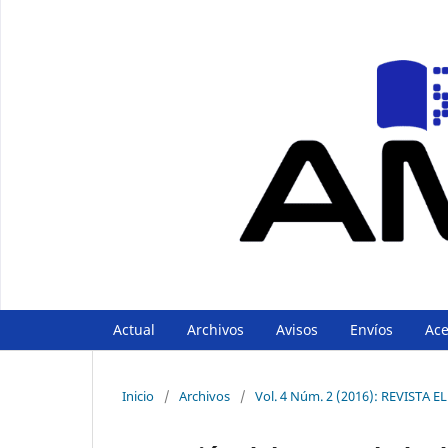
Actual
Archivos
Avisos
Envíos
Ac
Inicio
/
Archivos
/
Vol. 4 Núm. 2 (2016): REVIST