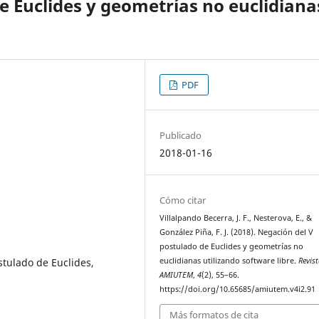
e Euclides y geometrías no euclidiana
PDF
Publicado
2018-01-16
Cómo citar
Villalpando Becerra, J. F., Nesterova, E., &
González Piña, F. J. (2018). Negación del V
postulado de Euclides y geometrías no
stulado de Euclides,
euclidianas utilizando software libre.
Revis
AMIUTEM
,
4
(2), 55–66.
https://doi.org/10.65685/amiutem.v4i2.91
Más formatos de cita