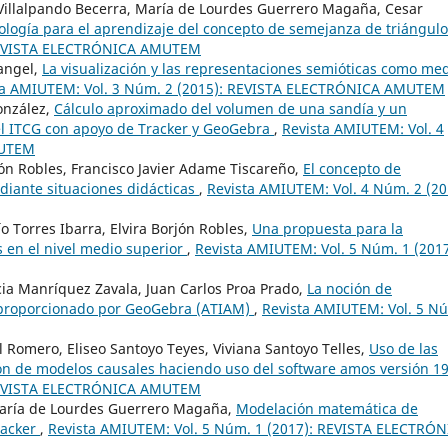
 Villalpando Becerra, María de Lourdes Guerrero Magaña, Cesar
ología para el aprendizaje del concepto de semejanza de triángul
 REVISTA ELECTRÓNICA AMUTEM
Rangel,
La visualización y las representaciones semióticas como me
ta AMIUTEM: Vol. 3 Núm. 2 (2015): REVISTA ELECTRÓNICA AMUTEM
onzález,
Cálculo aproximado del volumen de una sandía y un
 el ITCG con apoyo de Tracker y GeoGebra
,
Revista AMIUTEM: Vol. 4
MUTEM
jón Robles, Francisco Javier Adame Tiscareño,
El concepto de
ediante situaciones didácticas
,
Revista AMIUTEM: Vol. 4 Núm. 2 (20
 Torres Ibarra, Elvira Borjón Robles,
Una propuesta para la
 en el nivel medio superior
,
Revista AMIUTEM: Vol. 5 Núm. 1 (2017
ia Manríquez Zavala, Juan Carlos Proa Prado,
La noción de
 proporcionado por GeoGebra (ATIAM)
,
Revista AMIUTEM: Vol. 5 N
l Romero, Eliseo Santoyo Teyes, Viviana Santoyo Telles,
Uso de las
ión de modelos causales haciendo uso del software amos versión 1
 REVISTA ELECTRÓNICA AMUTEM
 María de Lourdes Guerrero Magaña,
Modelación matemática de
racker
,
Revista AMIUTEM: Vol. 5 Núm. 1 (2017): REVISTA ELECTRÓ