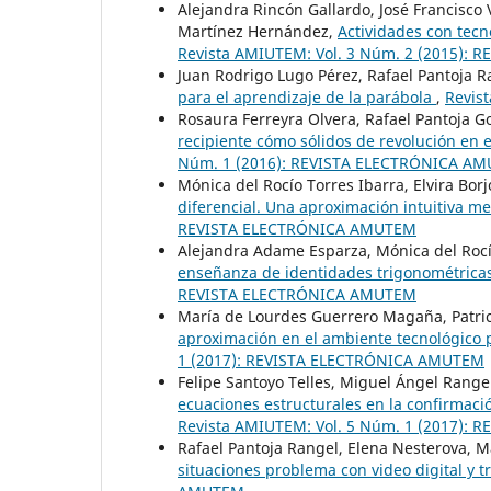
Alejandra Rincón Gallardo, José Francisco
Martínez Hernández,
Actividades con tecn
Revista AMIUTEM: Vol. 3 Núm. 2 (2015):
Juan Rodrigo Lugo Pérez, Rafael Pantoja 
para el aprendizaje de la parábola
,
Revis
Rosaura Ferreyra Olvera, Rafael Pantoja G
recipiente cómo sólidos de revolución en
Núm. 1 (2016): REVISTA ELECTRÓNICA A
Mónica del Rocío Torres Ibarra, Elvira Bor
diferencial. Una aproximación intuitiva m
REVISTA ELECTRÓNICA AMUTEM
Alejandra Adame Esparza, Mónica del Rocío
enseñanza de identidades trigonométricas
REVISTA ELECTRÓNICA AMUTEM
María de Lourdes Guerrero Magaña, Patric
aproximación en el ambiente tecnológico
1 (2017): REVISTA ELECTRÓNICA AMUTEM
Felipe Santoyo Telles, Miguel Ángel Range
ecuaciones estructurales en la confirmac
Revista AMIUTEM: Vol. 5 Núm. 1 (2017):
Rafael Pantoja Rangel, Elena Nesterova,
situaciones problema con video digital y t