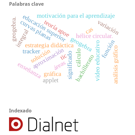
Palabras clave
motivación para el aprendizaje
educación superior
geogebra.
variación
curvas planas
teoría apoe
cas
integral
hélice circular.
geogebra
función
video educativo
estrategia didáctica
análisis gráfico
aproximación
solución
tracker
cálculo
significado
tic
bachillerato
áreas
enseñanza
gráfica
applet
Indexado