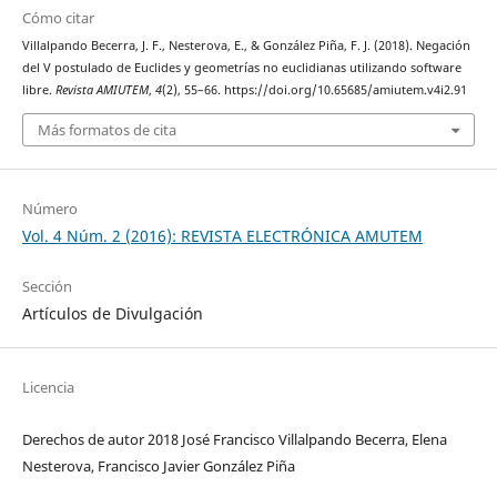
Cómo citar
Villalpando Becerra, J. F., Nesterova, E., & González Piña, F. J. (2018). Negación
del V postulado de Euclides y geometrías no euclidianas utilizando software
libre.
Revista AMIUTEM
,
4
(2), 55–66. https://doi.org/10.65685/amiutem.v4i2.91
Más formatos de cita
Número
Vol. 4 Núm. 2 (2016): REVISTA ELECTRÓNICA AMUTEM
Sección
Artículos de Divulgación
Licencia
Derechos de autor 2018 José Francisco Villalpando Becerra, Elena
Nesterova, Francisco Javier González Piña