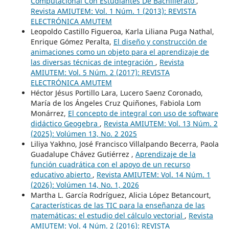
Computacional Con Estudiantes De Bachillerato
,
Revista AMIUTEM: Vol. 1 Núm. 1 (2013): REVISTA
ELECTRÓNICA AMUTEM
Leopoldo Castillo Figueroa, Karla Liliana Puga Nathal,
Enrique Gómez Peralta,
El diseño y construcción de
animaciones como un objeto para el aprendizaje de
las diversas técnicas de integración
,
Revista
AMIUTEM: Vol. 5 Núm. 2 (2017): REVISTA
ELECTRÓNICA AMUTEM
Héctor Jésus Portillo Lara, Lucero Saenz Coronado,
María de los Ángeles Cruz Quiñones, Fabiola Lom
Monárrez,
El concepto de integral con uso de software
didáctico Geogebra
,
Revista AMIUTEM: Vol. 13 Núm. 2
(2025): Volúmen 13, No. 2 2025
Liliya Yakhno, José Francisco Villalpando Becerra, Paola
Guadalupe Chávez Gutiérrez ,
Aprendizaje de la
función cuadrática con el apoyo de un recurso
educativo abierto
,
Revista AMIUTEM: Vol. 14 Núm. 1
(2026): Volúmen 14, No. 1, 2026
Martha L. García Rodríguez, Alicia López Betancourt,
Características de las TIC para la enseñanza de las
matemáticas: el estudio del cálculo vectorial
,
Revista
AMIUTEM: Vol. 4 Núm. 2 (2016): REVISTA