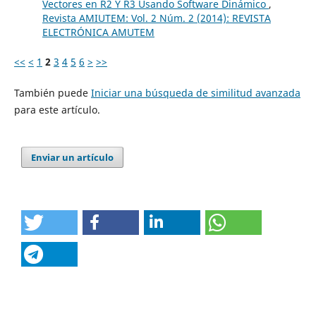
Vectores en R2 Y R3 Usando Software Dinámico
,
Revista AMIUTEM: Vol. 2 Núm. 2 (2014): REVISTA
ELECTRÓNICA AMUTEM
<<
<
1
2
3
4
5
6
>
>>
También puede
Iniciar una búsqueda de similitud avanzada
para este artículo.
Enviar un artículo