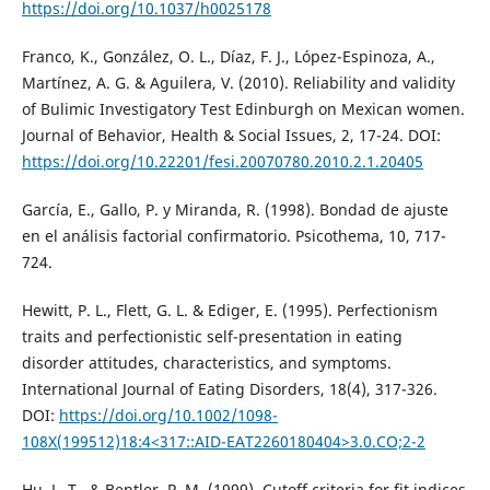
https://doi.org/10.1037/h0025178
Franco, K., González, O. L., Díaz, F. J., López-Espinoza, A.,
Martínez, A. G. & Aguilera, V. (2010). Reliability and validity
of Bulimic Investigatory Test Edinburgh on Mexican women.
Journal of Behavior, Health & Social Issues, 2, 17-24. DOI:
https://doi.org/10.22201/fesi.20070780.2010.2.1.20405
García, E., Gallo, P. y Miranda, R. (1998). Bondad de ajuste
en el análisis factorial confirmatorio. Psicothema, 10, 717-
724.
Hewitt, P. L., Flett, G. L. & Ediger, E. (1995). Perfectionism
traits and perfectionistic self-presentation in eating
disorder attitudes, characteristics, and symptoms.
International Journal of Eating Disorders, 18(4), 317-326.
DOI:
https://doi.org/10.1002/1098-
108X(199512)18:4<317::AID-EAT2260180404>3.0.CO;2-2
Hu, L. T., & Bentler, P. M. (1999). Cutoff criteria for fit indices