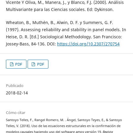
Vicente Y Oliva, M., Manera, J., y Blanco, F.J. (2000). Análisis
Multivariante para las Ciencias sociales. Ed: Dykinson.
Wheaton, B., Muthén, B., Alwin, D. F. y Summers, G. F.
(1997). Assessing reliability and stability in panel models. In
Heise, D. R. [Ed.] Sociological Methodology. San Francisco:
Jossey-Bass, 84-136. DOI:
https://doi.org/10.2307/270754
PDF
PDF
Publicado
2018-02-14
Cómo citar
Santoyo Telles, F., Rangel Romero, M. . Ángel, Santoyo Teyes, E., & Santoyo
Telles, V. (2018). Uso de las ecuaciones estructurales en la confirmación de
modelos causales haciendo uso del software amos versión 19.
Revista