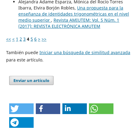
Alejandra Adame Esparza, Mónica del Rocío Torres
Ibarra, Elvira Borjón Robles,
Una propuesta para la
enseñanza de identidades trigonométricas en el nivel
medio superior
,
Revista AMIUTEM: Vol. 5 Núm. 1
(2017): REVISTA ELECTRÓNICA AMUTEM
<<
<
1
2
3
4
5
6
>
>>
También puede
Iniciar una búsqueda de similitud avanzada
para este artículo.
Enviar un artículo