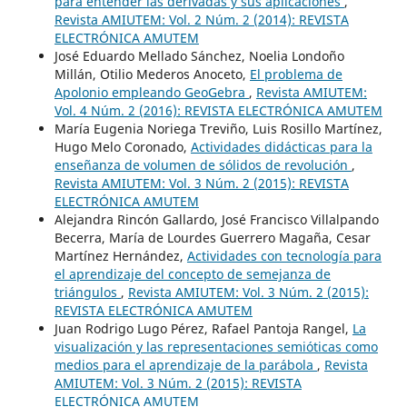
para entender las derivadas y sus aplicaciones
,
Revista AMIUTEM: Vol. 2 Núm. 2 (2014): REVISTA
ELECTRÓNICA AMUTEM
José Eduardo Mellado Sánchez, Noelia Londoño
Millán, Otilio Mederos Anoceto,
El problema de
Apolonio empleando GeoGebra
,
Revista AMIUTEM:
Vol. 4 Núm. 2 (2016): REVISTA ELECTRÓNICA AMUTEM
María Eugenia Noriega Treviño, Luis Rosillo Martínez,
Hugo Melo Coronado,
Actividades didácticas para la
enseñanza de volumen de sólidos de revolución
,
Revista AMIUTEM: Vol. 3 Núm. 2 (2015): REVISTA
ELECTRÓNICA AMUTEM
Alejandra Rincón Gallardo, José Francisco Villalpando
Becerra, María de Lourdes Guerrero Magaña, Cesar
Martínez Hernández,
Actividades con tecnología para
el aprendizaje del concepto de semejanza de
triángulos
,
Revista AMIUTEM: Vol. 3 Núm. 2 (2015):
REVISTA ELECTRÓNICA AMUTEM
Juan Rodrigo Lugo Pérez, Rafael Pantoja Rangel,
La
visualización y las representaciones semióticas como
medios para el aprendizaje de la parábola
,
Revista
AMIUTEM: Vol. 3 Núm. 2 (2015): REVISTA
ELECTRÓNICA AMUTEM