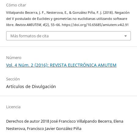
Cómo citar
Villalpando Becerra, J. F., Nesterova, E., & González Piña, F. J. (2018). Negación
del V postulado de Euclides y geometrías no euclidianas utilizando software
libre.
Revista AMIUTEM
,
4
(2), 55–66. https://doi.org/10.65685/amiutem.v4i2.91
Más formatos de cita
Número
Vol. 4 Núm. 2 (2016): REVISTA ELECTRÓNICA AMUTEM
Sección
Artículos de Divulgación
Licencia
Derechos de autor 2018 José Francisco Villalpando Becerra, Elena
Nesterova, Francisco Javier González Piña