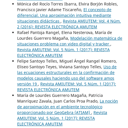
Mónica del Rocío Torres Ibarra, Elvira Borjón Robles,
Francisco Javier Adame Tiscareño,
El concepto de
diferencial. Una aproximación intuitiva mediante
situaciones didácticas
,
Revista AMIUTEM: Vol. 4 Núm.
2 (2016): REVISTA ELECTRÓNICA AMUTEM
Rafael Pantoja Rangel, Elena Nesterova, María de
Lourdes Guerrero Magaña,
Modelación matemática de
situaciones problema con video digital y tracker
,
Revista AMIUTEM: Vol. 5 Núm. 1 (2017): REVISTA
ELECTRÓNICA AMUTEM
Felipe Santoyo Telles, Miguel Ángel Rangel Romero,
Eliseo Santoyo Teyes, Viviana Santoyo Telles,
Uso de
las ecuaciones estructurales en la confirmación de
modelos causales haciendo uso del software amos
versión 19
,
Revista AMIUTEM: Vol. 5 Núm. 1 (2017):
REVISTA ELECTRÓNICA AMUTEM
María de Lourdes Guerrero Magaña, Patricia
Manríquez Zavala, Juan Carlos Proa Prado,
La noción
de aproximación en el ambiente tecnológico
proporcionado por GeoGebra (ATIAM)
,
Revista
AMIUTEM: Vol. 5 Núm. 1 (2017): REVISTA
ELECTRÓNICA AMUTEM