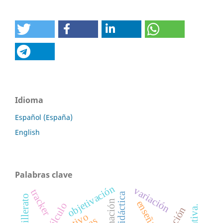
Idioma
Español (España)
English
Palabras clave
objetivación
variación
tracker
bachillerato
enseñanza
cálculo
función
cas