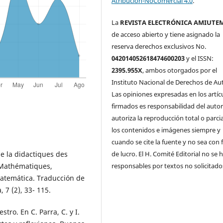
Atribución-NoComercial 4.0
.
La
REVISTA ELECTRÓNICA AMIUTE
de acceso abierto y tiene asignado la
reserva derechos exclusivos No.
042014052618474600203
y el ISSN:
2395.955X
, ambos otorgados por el
Instituto Nacional de Derechos de Aut
Las opiniones expresadas en los artíc
firmados es responsabilidad del autor
autoriza la reproducción total o parci
los contenidos e imágenes siempre y
cuando se cite la fuente y no sea con 
de lucro. El H. Comité Editorial no se 
e la didactiques des
responsables por textos no solicitado
 Mathématiques,
atemática. Traducción de
7 (2), 33- 115.
tro. En C. Parra, C. y I.