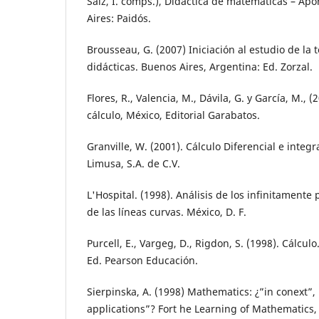
Saiz, I. comps.), Didáctica de matemáticas – Apo
Aires: Paidós.
Brousseau, G. (2007) Iniciación al estudio de la t
didácticas. Buenos Aires, Argentina: Ed. Zorzal.
Flores, R., Valencia, M., Dávila, G. y García, M.,
cálculo, México, Editorial Garabatos.
Granville, W. (2001). Cálculo Diferencial e integra
Limusa, S.A. de C.V.
L'Hospital. (1998). Análisis de los infinitamente
de las líneas curvas. México, D. F.
Purcell, E., Vargeg, D., Rigdon, S. (1998). Cálcul
Ed. Pearson Educación.
Sierpinska, A. (1998) Mathematics: ¿”in conext”,
applications”? Fort he Learning of Mathematics, 