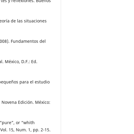
rtes y reflexiones. Buenos
eoría de las situaciones
 (2008). Fundamentos del
l. México, D.F.: Ed.
 pequeños para el estudio
o. Novena Edición. México:
 “pure”, or “whith
Vol. 15, Num. 1, pp. 2-15.