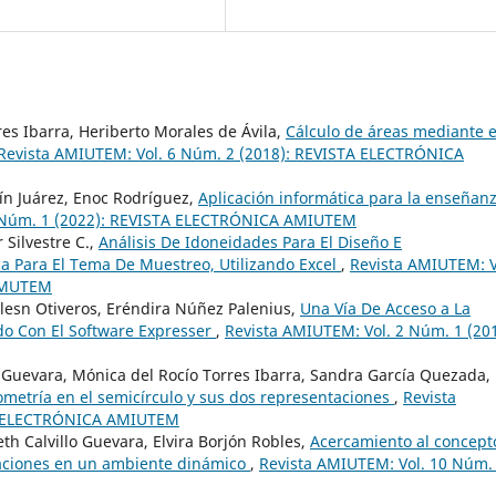
res Ibarra, Heriberto Morales de Ávila,
Cálculo de áreas mediante e
Revista AMIUTEM: Vol. 6 Núm. 2 (2018): REVISTA ELECTRÓNICA
dín Juárez, Enoc Rodríguez,
Aplicación informática para la enseñan
0 Núm. 1 (2022): REVISTA ELECTRÓNICA AMIUTEM
 Silvestre C.,
Análisis De Idoneidades Para El Diseño E
a Para El Tema De Muestreo, Utilizando Excel
,
Revista AMIUTEM: V
 AMUTEM
esn Otiveros, Eréndira Núñez Palenius,
Una Vía De Acceso a La
do Con El Software Expresser
,
Revista AMIUTEM: Vol. 2 Núm. 1 (201
lo Guevara, Mónica del Rocío Torres Ibarra, Sandra García Quezada,
ometría en el semicírculo y sus dos representaciones
,
Revista
TA ELECTRÓNICA AMIUTEM
th Calvillo Guevara, Elvira Borjón Robles,
Acercamiento al concept
aciones en un ambiente dinámico
,
Revista AMIUTEM: Vol. 10 Núm.