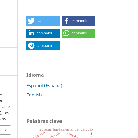
tweet
compartir
compartir
compartir
compartir
Idioma
Español (España)
English
 &
de
diante
), 105–
2.95
Palabras clave
teorema fundamental del cálculo
variación
cálculo
enseñanza