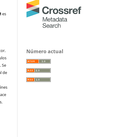
M
es
or.
Número actual
ulos
. Se
al de
fines
hace
s.