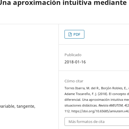
. Una aproximación intuitiva mediante
PDF
Publicado
2018-01-16
Cómo citar
Torres Ibarra, M. del R., Borjón Robles, E.,
Adame Tiscareño, F. J. (2018). El concepto 
diferencial. Una aproximación intuitiva me
 variable, tangente,
situaciones didácticas.
Revista AMIUTEM
,
4
(2
112. https://doi.org/10.65685/amiutem.v4i
Más formatos de cita