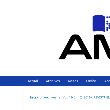
Actual
Archivos
Avisos
Envíos
Ac
Inicio
/
Archivos
/
Vol. 4 Núm. 2 (2016): REVIST