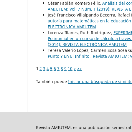
César Fabián Romero Félix,
Análisis del c
AMIUTEM: Vol. 7 Núm. 1 (2019): REVIST
José Francisco Villalpando Becerra, Rafae
autoría para matemáticas en la educación
ELECTRÓNICA AMIUTEM
Lorenza Illanes, Ruth Rodríguez,
EXPERIME
Polinomial en un curso de cálculo a través
(2014): REVISTA ELECTRÓNICA AMUTEM
Teresa Valerio López, Carmen Sosa Sosa Ga
Punto Y En El Infinito
,
Revista AMIUTEM: 
1
2
3
4
5
6
7
8
9
10
>
>>
También puede
Iniciar una búsqueda de simili
Revista AMIUTEM, es una publicación semestral 