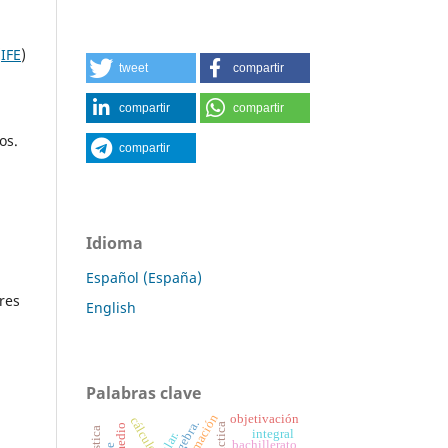
(
IFE
)
tweet
compartir
compartir
compartir
os.
compartir
Idioma
Español (España)
res
English
Palabras clave
aproximación
objetivación
cálculo
geogebra.
integral
bachillerato