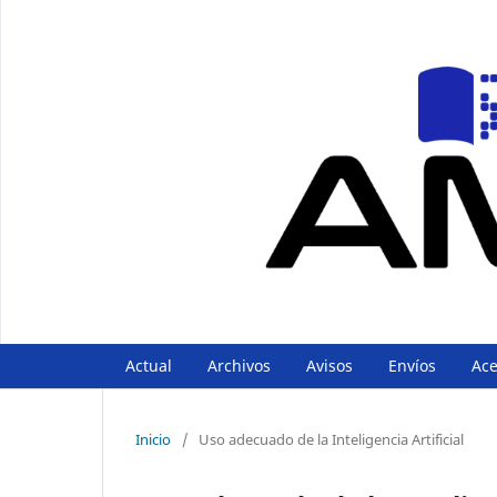
Actual
Archivos
Avisos
Envíos
Ac
Inicio
/
Uso adecuado de la Inteligencia Artificial