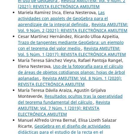
el uso de GeoGebra
,
Revista AMIUTEM: Vol. 9 Núm. 2
(2021): REVISTA ELECTRÓNICA AMIUTEM
Mariela Ramírez Inca, Elena Nesterova,
Las
actividades con applets de GeoGebra para el
aprendizaje de la integral definida
,
Revista AMIUTEM:
Vol. 9 Núm. 2 (2021): REVISTA ELECTRÓNICA AMIUTEM
Cesar Martínez Hernández, Ricardo Ulloa Azpeitia,
Trazo de tangentes mediante GeoGebra: un ejemplo
con el teorema del valor medio
,
Revista AMIUTEM:
Vol. 5 Núm. 1 (2017): REVISTA ELECTRÓNICA AMUTEM
María Teresa Sánchez Vieyra, Rafael Pantoja Rangel,
Elena Nesterova,
Uso de la fotografía para el cálculo
de áreas de objetos cotidianos planos: hojas de árbol
aplanadas
,
Revista AMIUTEM: Vol. 8 Núm. 1 (2020):
REVISTA ELECTRÓNICA AMIUTEM
María Teresa Dávila Araiza, Agustín Grijalva
Monteverde,
Resultados ocultos tras la operatividad
del teorema fundamental del cálculo
,
Revista
AMIUTEM: Vol. 7 Núm. 1 (2019): REVISTA
ELECTRÓNICA AMIUTEM
Manuel Alfredo Urrea Bernal, Elisa Lizeth Salazar
Ricarte,
GeoGebra en el diseño de actividades
didácticas para el estudio de la recta en el