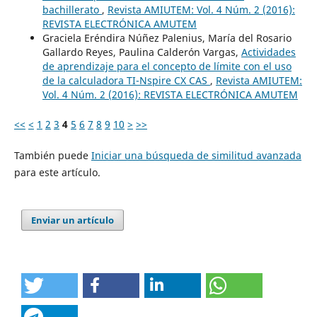
bachillerato
,
Revista AMIUTEM: Vol. 4 Núm. 2 (2016):
REVISTA ELECTRÓNICA AMUTEM
Graciela Eréndira Núñez Palenius, María del Rosario
Gallardo Reyes, Paulina Calderón Vargas,
Actividades
de aprendizaje para el concepto de límite con el uso
de la calculadora TI-Nspire CX CAS
,
Revista AMIUTEM:
Vol. 4 Núm. 2 (2016): REVISTA ELECTRÓNICA AMUTEM
<<
<
1
2
3
4
5
6
7
8
9
10
>
>>
También puede
Iniciar una búsqueda de similitud avanzada
para este artículo.
Enviar un artículo