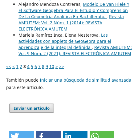
Alejandro Mendoza Contreras,
Modelo De Van Hiele Y
El Software Geogebra Para El Estudio Y Comprensión
De La Geometría Analítica En Bachillerato.
,
Revista
AMIUTEM: Vol. 2 Núm. 1 (2014): REVISTA
ELECTRÓNICA AMUTEM
Mariela Ramírez Inca, Elena Nesterova,
Las
actividades con applets de GeoGebra para el
aprendizaje de la integral definida
,
Revista AMIUTEM:
Vol. 9 Núm. 2 (2021): REVISTA ELECTRÓNICA AMIUTEM
<<
<
1
2
3
4
5
6
7
8
9
10
>
>>
También puede
Iniciar una búsqueda de similitud avanzada
para este artículo.
Enviar un artículo