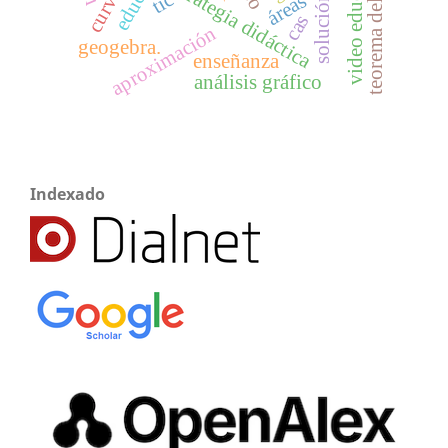
video educativo
estrategia didáctica
tic
áreas
solución
cas
aproximación
geogebra.
enseñanza
análisis gráfico
Indexado