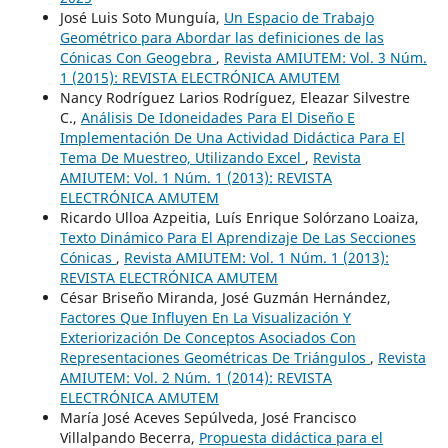
José Luis Soto Munguía,
Un Espacio de Trabajo
Geométrico para Abordar las definiciones de las
Cónicas Con Geogebra
,
Revista AMIUTEM: Vol. 3 Núm.
1 (2015): REVISTA ELECTRÓNICA AMUTEM
Nancy Rodríguez Larios Rodríguez, Eleazar Silvestre
C.,
Análisis De Idoneidades Para El Diseño E
Implementación De Una Actividad Didáctica Para El
Tema De Muestreo, Utilizando Excel
,
Revista
AMIUTEM: Vol. 1 Núm. 1 (2013): REVISTA
ELECTRÓNICA AMUTEM
Ricardo Ulloa Azpeitia, Luís Enrique Solórzano Loaiza,
Texto Dinámico Para El Aprendizaje De Las Secciones
Cónicas
,
Revista AMIUTEM: Vol. 1 Núm. 1 (2013):
REVISTA ELECTRÓNICA AMUTEM
César Briseño Miranda, José Guzmán Hernández,
Factores Que Influyen En La Visualización Y
Exteriorización De Conceptos Asociados Con
Representaciones Geométricas De Triángulos
,
Revista
AMIUTEM: Vol. 2 Núm. 1 (2014): REVISTA
ELECTRÓNICA AMUTEM
María José Aceves Sepúlveda, José Francisco
Villalpando Becerra,
Propuesta didáctica para el