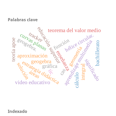
Palabras clave
educación superior
teorema del valor medio
tracker
curvas planas
hélice circular.
geogebra.
función
teoría apoe
aprendizaje multimedia
bachillerato
geometría
enseñanza
aproximación
significado
geogebra
estrategia didáctica
solución
gráfica
integral
cas
tic
áreas
cálculo
video educativo
Indexado