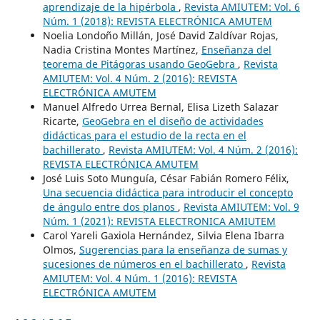
aprendizaje de la hipérbola
,
Revista AMIUTEM: Vol. 6
Núm. 1 (2018): REVISTA ELECTRÓNICA AMUTEM
Noelia Londoño Millán, José David Zaldívar Rojas,
Nadia Cristina Montes Martínez,
Enseñanza del
teorema de Pitágoras usando GeoGebra
,
Revista
AMIUTEM: Vol. 4 Núm. 2 (2016): REVISTA
ELECTRÓNICA AMUTEM
Manuel Alfredo Urrea Bernal, Elisa Lizeth Salazar
Ricarte,
GeoGebra en el diseño de actividades
didácticas para el estudio de la recta en el
bachillerato
,
Revista AMIUTEM: Vol. 4 Núm. 2 (2016):
REVISTA ELECTRÓNICA AMUTEM
José Luis Soto Munguía, César Fabián Romero Félix,
Una secuencia didáctica para introducir el concepto
de ángulo entre dos planos
,
Revista AMIUTEM: Vol. 9
Núm. 1 (2021): REVISTA ELECTRONICA AMIUTEM
Carol Yareli Gaxiola Hernández, Silvia Elena Ibarra
Olmos,
Sugerencias para la enseñanza de sumas y
sucesiones de números en el bachillerato
,
Revista
AMIUTEM: Vol. 4 Núm. 1 (2016): REVISTA
ELECTRÓNICA AMUTEM