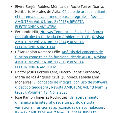
Elvira Borjón Robles, Mónica del Rocío Torres Ibarra,
Heriberto Morales de Ávila,
Cálculo de áreas mediante
el teorema del valor medio para integrales
,
Revista
AMIUTEM: Vol. 6 Núm. 2 (2018): REVISTA
ELECTRÓNICA AMIUTEM
Fernando Hitt,
Nuevas Tendencias En La Enseñanza
Del Cálculo: La Derivada En Ambientes TICE
,
Revista
AMIUTEM: Vol. 2 Núm. 2 (2014): REVISTA
ELECTRÓNICA AMUTEM
César Fabián Romero Félix,
Análisis del concepto de
función como relación funcional desde APOE
,
Revista
AMIUTEM: Vol. 7 Núm. 1 (2019): REVISTA
ELECTRÓNICA AMIUTEM
Héctor Jésus Portillo Lara, Lucero Saenz Coronado,
María de los Ángeles Cruz Quiñones, Fabiola Lom
Monárrez,
El concepto de integral con uso de software
didáctico Geogebra
,
Revista AMIUTEM: Vol. 13 Núm. 2
(2025): Volúmen 13, No. 2 2025
José Ramón Jiménez Rodríguez,
Un acercamiento
dinámico a la integral desde un punto de vista
variacional: funciones aproximadas de acumulación
,
Revista AMIUTEM: Vol. 7 Núm. 1 (2019): REVISTA