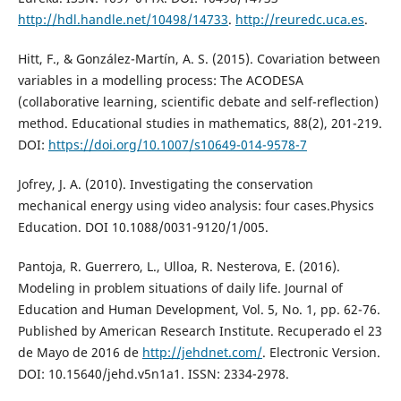
http://hdl.handle.net/10498/14733
.
http://reuredc.uca.es
.
Hitt, F., & González-Martín, A. S. (2015). Covariation between
variables in a modelling process: The ACODESA
(collaborative learning, scientific debate and self-reflection)
method. Educational studies in mathematics, 88(2), 201-219.
DOI:
https://doi.org/10.1007/s10649-014-9578-7
Jofrey, J. A. (2010). Investigating the conservation
mechanical energy using video analysis: four cases.Physics
Education. DOI 10.1088/0031-9120/1/005.
Pantoja, R. Guerrero, L., Ulloa, R. Nesterova, E. (2016).
Modeling in problem situations of daily life. Journal of
Education and Human Development, Vol. 5, No. 1, pp. 62-76.
Published by American Research Institute. Recuperado el 23
de Mayo de 2016 de
http://jehdnet.com/
. Electronic Version.
DOI: 10.15640/jehd.v5n1a1. ISSN: 2334-2978.