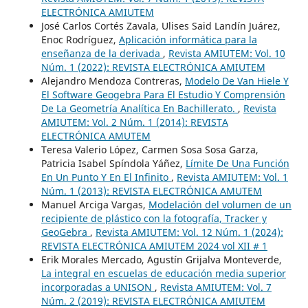
ELECTRÓNICA AMIUTEM
José Carlos Cortés Zavala, Ulises Said Landín Juárez,
Enoc Rodríguez,
Aplicación informática para la
enseñanza de la derivada
,
Revista AMIUTEM: Vol. 10
Núm. 1 (2022): REVISTA ELECTRÓNICA AMIUTEM
Alejandro Mendoza Contreras,
Modelo De Van Hiele Y
El Software Geogebra Para El Estudio Y Comprensión
De La Geometría Analítica En Bachillerato.
,
Revista
AMIUTEM: Vol. 2 Núm. 1 (2014): REVISTA
ELECTRÓNICA AMUTEM
Teresa Valerio López, Carmen Sosa Sosa Garza,
Patricia Isabel Spíndola Yáñez,
Límite De Una Función
En Un Punto Y En El Infinito
,
Revista AMIUTEM: Vol. 1
Núm. 1 (2013): REVISTA ELECTRÓNICA AMUTEM
Manuel Arciga Vargas,
Modelación del volumen de un
recipiente de plástico con la fotografía, Tracker y
GeoGebra
,
Revista AMIUTEM: Vol. 12 Núm. 1 (2024):
REVISTA ELECTRÓNICA AMIUTEM 2024 vol XII # 1
Erik Morales Mercado, Agustín Grijalva Monteverde,
La integral en escuelas de educación media superior
incorporadas a UNISON
,
Revista AMIUTEM: Vol. 7
Núm. 2 (2019): REVISTA ELECTRÓNICA AMIUTEM