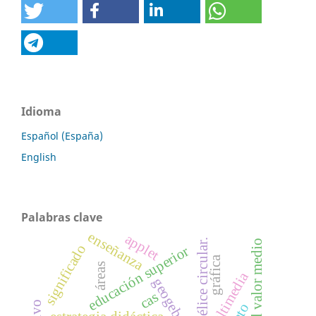
Idioma
Español (España)
English
Palabras clave
enseñanza
applet
hélice circular.
teorema del valor medio
significado
educación superior
gráfica
áreas
geogebra
cas