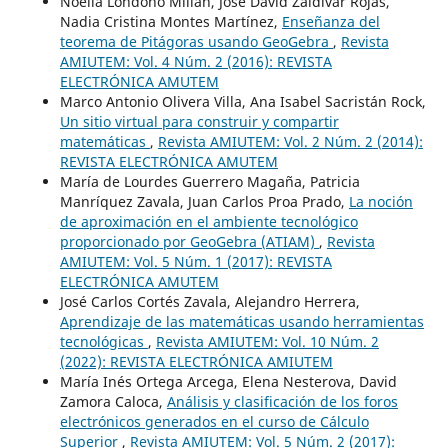
Noelia Londoño Millán, José David Zaldívar Rojas,
Nadia Cristina Montes Martínez,
Enseñanza del
teorema de Pitágoras usando GeoGebra
,
Revista
AMIUTEM: Vol. 4 Núm. 2 (2016): REVISTA
ELECTRÓNICA AMUTEM
Marco Antonio Olivera Villa, Ana Isabel Sacristán Rock,
Un sitio virtual para construir y compartir
matemáticas
,
Revista AMIUTEM: Vol. 2 Núm. 2 (2014):
REVISTA ELECTRÓNICA AMUTEM
María de Lourdes Guerrero Magaña, Patricia
Manríquez Zavala, Juan Carlos Proa Prado,
La noción
de aproximación en el ambiente tecnológico
proporcionado por GeoGebra (ATIAM)
,
Revista
AMIUTEM: Vol. 5 Núm. 1 (2017): REVISTA
ELECTRÓNICA AMUTEM
José Carlos Cortés Zavala, Alejandro Herrera,
Aprendizaje de las matemáticas usando herramientas
tecnológicas
,
Revista AMIUTEM: Vol. 10 Núm. 2
(2022): REVISTA ELECTRÓNICA AMIUTEM
María Inés Ortega Arcega, Elena Nesterova, David
Zamora Caloca,
Análisis y clasificación de los foros
electrónicos generados en el curso de Cálculo
Superior
,
Revista AMIUTEM: Vol. 5 Núm. 2 (2017):