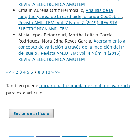
REVISTA ELECTRÓNICA AMUTEM
Citlalin Aurelia Ortiz Hermosillo,
Análisis de la
longitud y área de la cardioide, usando GeoGebra
,
Revista AMIUTEM: Vol. 7 Núm. 2 (2019): REVISTA
ELECTRÓNICA AMIUTEM
Alicia López Betancourt, Martha Leticia García
Rodríguez, Nora Edna Reyes García,
Acercamiento al
concepto de variación a través de la medición del PH
del suelo
,
Revista AMIUTEM: Vol. 4 Núm. 1 (2016):
REVISTA ELECTRÓNICA AMUTEM
<<
<
2
3
4
5
6
7
8
9
10
>
>>
También puede
Iniciar una búsqueda de similitud avanzada
para este artículo.
Enviar un artículo