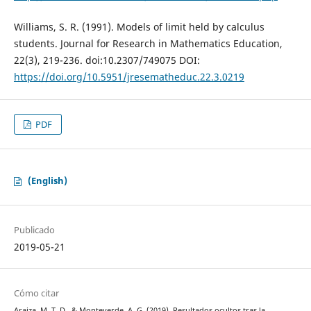
Williams, S. R. (1991). Models of limit held by calculus
students. Journal for Research in Mathematics Education,
22(3), 219-236. doi:10.2307/749075 DOI:
https://doi.org/10.5951/jresematheduc.22.3.0219
PDF
(English)
Publicado
2019-05-21
Cómo citar
Araiza, M. T. D., & Monteverde, A. G. (2019). Resultados ocultos tras la