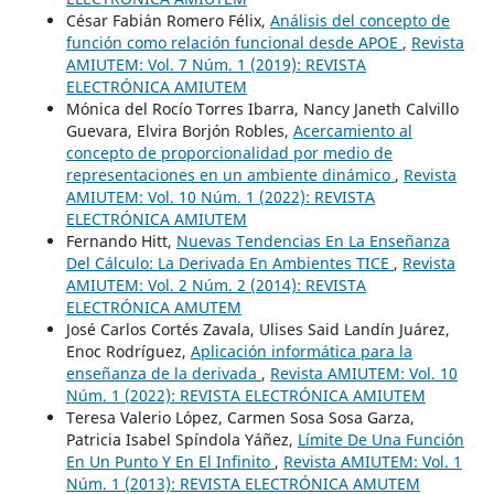
César Fabián Romero Félix,
Análisis del concepto de
función como relación funcional desde APOE
,
Revista
AMIUTEM: Vol. 7 Núm. 1 (2019): REVISTA
ELECTRÓNICA AMIUTEM
Mónica del Rocío Torres Ibarra, Nancy Janeth Calvillo
Guevara, Elvira Borjón Robles,
Acercamiento al
concepto de proporcionalidad por medio de
representaciones en un ambiente dinámico
,
Revista
AMIUTEM: Vol. 10 Núm. 1 (2022): REVISTA
ELECTRÓNICA AMIUTEM
Fernando Hitt,
Nuevas Tendencias En La Enseñanza
Del Cálculo: La Derivada En Ambientes TICE
,
Revista
AMIUTEM: Vol. 2 Núm. 2 (2014): REVISTA
ELECTRÓNICA AMUTEM
José Carlos Cortés Zavala, Ulises Said Landín Juárez,
Enoc Rodríguez,
Aplicación informática para la
enseñanza de la derivada
,
Revista AMIUTEM: Vol. 10
Núm. 1 (2022): REVISTA ELECTRÓNICA AMIUTEM
Teresa Valerio López, Carmen Sosa Sosa Garza,
Patricia Isabel Spíndola Yáñez,
Límite De Una Función
En Un Punto Y En El Infinito
,
Revista AMIUTEM: Vol. 1
Núm. 1 (2013): REVISTA ELECTRÓNICA AMUTEM