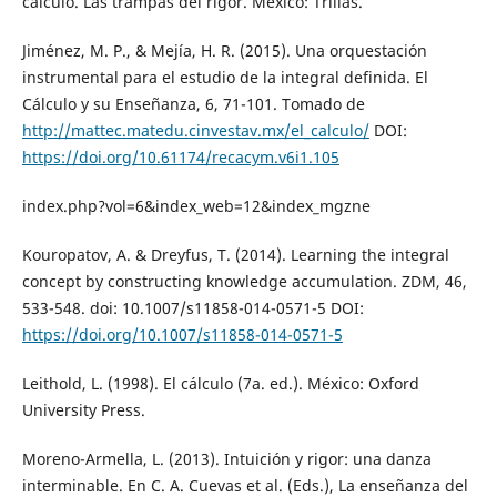
cálculo. Las trampas del rigor. México: Trillas.
Jiménez, M. P., & Mejía, H. R. (2015). Una orquestación
instrumental para el estudio de la integral definida. El
Cálculo y su Enseñanza, 6, 71-101. Tomado de
http://mattec.matedu.cinvestav.mx/el_calculo/
DOI:
https://doi.org/10.61174/recacym.v6i1.105
index.php?vol=6&index_web=12&index_mgzne
Kouropatov, A. & Dreyfus, T. (2014). Learning the integral
concept by constructing knowledge accumulation. ZDM, 46,
533-548. doi: 10.1007/s11858-014-0571-5 DOI:
https://doi.org/10.1007/s11858-014-0571-5
Leithold, L. (1998). El cálculo (7a. ed.). México: Oxford
University Press.
Moreno-Armella, L. (2013). Intuición y rigor: una danza
interminable. En C. A. Cuevas et al. (Eds.), La enseñanza del