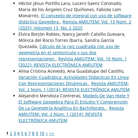
Héctor Jésus Portillo Lara, Lucero Saenz Coronado,
María de los Ángeles Cruz Quiñones, Fabiola Lom
Monárrez,
El concepto de integral con uso de software
didáctico Geogebra
,
Revista AMIUTEM: Vol. 13 Núm. 2
(2025): Volúmen 13, No. 2 2025
Elvira Borjón Robles, Nancy Janeth Calvillo Guevara,
Mónica del Rocío Torres Ibarra, Sandra García
Quezada,
Cálculo de la raíz cuadrada con uso de
geometría en el semicírculo y sus dos
representaciones
,
Revista AMIUTEM: Vol. 10 Núm. 1
(2022): REVISTA ELECTRÓNICA AMIUTEM
Alma Cristina Acevedo, Ana Guadalupe del Castillo,
Variación Cuadrática: Actividades Didácticas En Línea
Con Representaciones Dinámicas
,
Revista AMIUTEM:
Vol. 2 Núm. 1 (2014): REVISTA ELECTRÓNICA AMUTEM
Alejandro Mendoza Contreras,
Modelo De Van Hiele Y
El Software Geogebra Para El Estudio Y Comprensión
De La Geometría Analítica En Bachillerato.
,
Revista
AMIUTEM: Vol. 2 Núm. 1 (2014): REVISTA
ELECTRÓNICA AMUTEM
1
2
3
4
5
6
7
8
9
10
>
>>