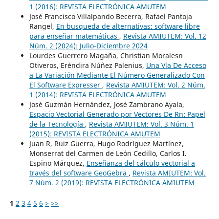
1 (2016): REVISTA ELECTRÓNICA AMUTEM
José Francisco Villalpando Becerra, Rafael Pantoja
Rangel,
En busqueda de alternativas: software libre
para enseñar matemáticas
,
Revista AMIUTEM: Vol. 12
Núm. 2 (2024): Julio-Diciembre 2024
Lourdes Guerrero Magaña, Christian Moralesn
Otiveros, Eréndira Núñez Palenius,
Una Vía De Acceso
a La Variación Mediante El Número Generalizado Con
El Software Expresser
,
Revista AMIUTEM: Vol. 2 Núm.
1 (2014): REVISTA ELECTRÓNICA AMUTEM
José Guzmán Hernández, José Zambrano Ayala,
Espacio Vectorial Generado por Vectores De Rn: Papel
de la Tecnología
,
Revista AMIUTEM: Vol. 3 Núm. 1
(2015): REVISTA ELECTRÓNICA AMUTEM
Juan R, Ruiz Guerra, Hugo Rodríguez Martínez,
Monserrat del Carmen de León Cedillo, Carlos I.
Espino Márquez,
Enseñanza del cálculo vectorial a
través del software GeoGebra
,
Revista AMIUTEM: Vol.
7 Núm. 2 (2019): REVISTA ELECTRÓNICA AMIUTEM
1
2
3
4
5
6
>
>>