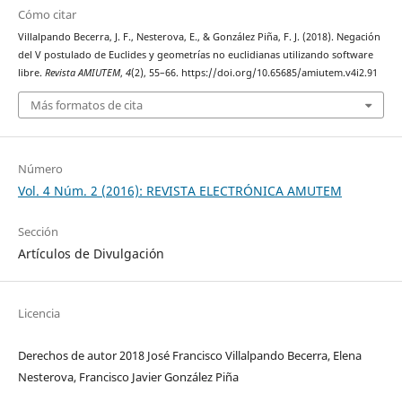
Cómo citar
Villalpando Becerra, J. F., Nesterova, E., & González Piña, F. J. (2018). Negación
del V postulado de Euclides y geometrías no euclidianas utilizando software
libre.
Revista AMIUTEM
,
4
(2), 55–66. https://doi.org/10.65685/amiutem.v4i2.91
Más formatos de cita
Número
Vol. 4 Núm. 2 (2016): REVISTA ELECTRÓNICA AMUTEM
Sección
Artículos de Divulgación
Licencia
Derechos de autor 2018 José Francisco Villalpando Becerra, Elena
Nesterova, Francisco Javier González Piña