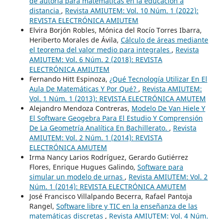
de autoría para matemáticas en la educación a
distancia
,
Revista AMIUTEM: Vol. 10 Núm. 1 (2022):
REVISTA ELECTRÓNICA AMIUTEM
Elvira Borjón Robles, Mónica del Rocío Torres Ibarra,
Heriberto Morales de Ávila,
Cálculo de áreas mediante
el teorema del valor medio para integrales
,
Revista
AMIUTEM: Vol. 6 Núm. 2 (2018): REVISTA
ELECTRÓNICA AMIUTEM
Fernando Hitt Espinoza,
¿Qué Tecnología Utilizar En El
Aula De Matemáticas Y Por Qué?
,
Revista AMIUTEM:
Vol. 1 Núm. 1 (2013): REVISTA ELECTRÓNICA AMUTEM
Alejandro Mendoza Contreras,
Modelo De Van Hiele Y
El Software Geogebra Para El Estudio Y Comprensión
De La Geometría Analítica En Bachillerato.
,
Revista
AMIUTEM: Vol. 2 Núm. 1 (2014): REVISTA
ELECTRÓNICA AMUTEM
Irma Nancy Larios Rodríguez, Gerardo Gutiérrez
Flores, Enrique Hugues Galindo,
Software para
simular un modelo de urnas
,
Revista AMIUTEM: Vol. 2
Núm. 1 (2014): REVISTA ELECTRÓNICA AMUTEM
José Francisco Villalpando Becerra, Rafael Pantoja
Rangel,
Software libre y TIC en la enseñanza de las
matemáticas discretas
,
Revista AMIUTEM: Vol. 4 Núm.