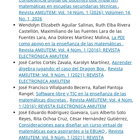
matemáticas en escuelas secundarias técnicas
,
Revista AMIUTEM: Vol. 14 Núm. 1 (2026): Volúmen 14,
No. 1, 2026
Wendolyn Elizabeth Aguilar Salinas, Ruth Elba Rivera
Castellón, Maximiliano de las Fuentes Lara de las
Fuentes Lara, Ana Dolores Martínez Molina,
La PDI
como apoyo en la enseñanza de las matemáticas
,
Revista AMIUTEM: Vol. 4 Núm. 1 (2016): REVISTA
ELECTRÓNICA AMUTEM
José Carlos Cortés Zavala, Karolyn Martínez,
Aprender
álgebra jugando: el caso del Dragon Box
,
Revista
AMIUTEM: Vol. 9 Núm. 1 (2021): REVISTA
ELECTRONICA AMIUTEM
José Francisco Villalpando Becerra, Rafael Pantoja
Rangel,
Software libre y TIC en la enseñanza de las
matemáticas discretas
,
Revista AMIUTEM: Vol. 4 Núm.
1 (2016): REVISTA ELECTRÓNICA AMUTEM
José Eduardo Rodríguez Guevara, Luis Alberto Soto
Reyes, Rita Ochoa Cruz, César Hernández Gutiérrez,
Consideraciones para diseñar un curso virtual de
matemáticas para aspirantes a la EBUAQ
,
Revista
AMIUTEM: Vol. 9 Núm. 1 (2021): REVISTA