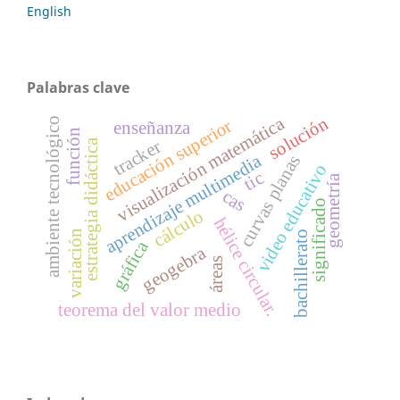
English
Palabras clave
visualización matemática
solución
ambiente tecnológico
educación superior
enseñanza
función
tracker
estrategia didáctica
aprendizaje multimedia
curvas planas
video educativo
tic
geometría
cas
significado
cálculo
hélice circular.
variación
bachillerato
gráfica
geogebra
áreas
teorema del valor medio