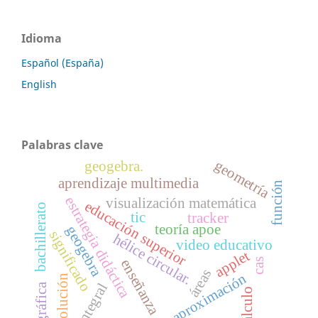
Idioma
Español (España)
English
Palabras clave
geometría
geogebra.
aprendizaje multimedia
función
estrategia didáctica
visualización matemática
educación superior
bachillerato
tic
tracker
teoría apoe
geogebra
significado
hélice circular.
video educativo
applet
cas
enseñanza
áreas
aproximación
solución
integral
gráfica
cálculo