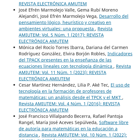
REVISTA ELECTRÓNICA AMUTEM
José Efrén Marmolejo Valle, Gema Rubí Moreno
Alejandri, José Efrén Marmolejo Vega,
Desarrollo del
pensamiento lógico, heurístico y creativo en
ambientes virtuales: una propuesta
,
Revista
AMIUTEM: Vol. 5 Núm. 1 (2017): REVISTA
ELECTRÓNICA AMUTEM
Mónica del Rocío Torres Ibarra, Dariana del Carmen
Rodríguez González, Elvira Borjón Robles,
Indicadores
del TPACK presentes en la enseñanza de las
ecuaciones lineales con tecnología dinámica
,
Revista
AMIUTEM: Vol. 11 Núm. 1 (2023): REVISTA
ELECTRÓNICA AMIUTEM
Cesar Martínez Hernández, Lilia P. Aké Tec,
El uso de
tecnología en la formación de profesores de
matemáticas: un análisis desde el TPCK y el MKT
,
Revista AMIUTEM: Vol. 4 Núm. 1 (2016): REVISTA
ELECTRÓNICA AMUTEM
José Francisco Villalpando Becerra, Rafael Pantoja
Rangel, María José Aceves Sepúlveda,
Software libre
de autoría para matemáticas en la educación a
distancia
,
Revista AMIUTEM: Vol. 10 Núm. 1 (2022):