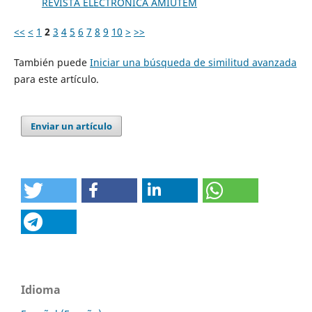
REVISTA ELECTRÓNICA AMIUTEM
<<
<
1
2
3
4
5
6
7
8
9
10
>
>>
También puede
Iniciar una búsqueda de similitud avanzada
para este artículo.
Enviar un artículo
Idioma