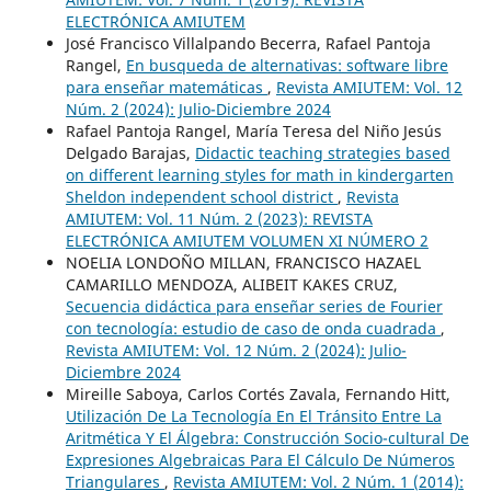
ELECTRÓNICA AMIUTEM
José Francisco Villalpando Becerra, Rafael Pantoja
Rangel,
En busqueda de alternativas: software libre
para enseñar matemáticas
,
Revista AMIUTEM: Vol. 12
Núm. 2 (2024): Julio-Diciembre 2024
Rafael Pantoja Rangel, María Teresa del Niño Jesús
Delgado Barajas,
Didactic teaching strategies based
on different learning styles for math in kindergarten
Sheldon independent school district
,
Revista
AMIUTEM: Vol. 11 Núm. 2 (2023): REVISTA
ELECTRÓNICA AMIUTEM VOLUMEN XI NÚMERO 2
NOELIA LONDOÑO MILLAN, FRANCISCO HAZAEL
CAMARILLO MENDOZA, ALIBEIT KAKES CRUZ,
Secuencia didáctica para enseñar series de Fourier
con tecnología: estudio de caso de onda cuadrada
,
Revista AMIUTEM: Vol. 12 Núm. 2 (2024): Julio-
Diciembre 2024
Mireille Saboya, Carlos Cortés Zavala, Fernando Hitt,
Utilización De La Tecnología En El Tránsito Entre La
Aritmética Y El Álgebra: Construcción Socio-cultural De
Expresiones Algebraicas Para El Cálculo De Números
Triangulares
,
Revista AMIUTEM: Vol. 2 Núm. 1 (2014):