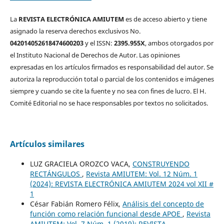
La
REVISTA ELECTRÓNICA AMIUTEM
es de acceso abierto y tiene
asignado la reserva derechos exclusivos No.
042014052618474600203
y el ISSN:
2395.955X
, ambos otorgados por
el Instituto Nacional de Derechos de Autor. Las opiniones
expresadas en los artículos firmados es responsabilidad del autor. Se
autoriza la reproducción total o parcial de los contenidos e imágenes
siempre y cuando se cite la fuente y no sea con fines de lucro. El H.
Comité Editorial no se hace responsables por textos no solicitados.
Artículos similares
LUZ GRACIELA OROZCO VACA,
CONSTRUYENDO
RECTÁNGULOS
,
Revista AMIUTEM: Vol. 12 Núm. 1
(2024): REVISTA ELECTRÓNICA AMIUTEM 2024 vol XII #
1
César Fabián Romero Félix,
Análisis del concepto de
función como relación funcional desde APOE
,
Revista
AMIUTEM: Vol. 7 Núm. 1 (2019): REVISTA