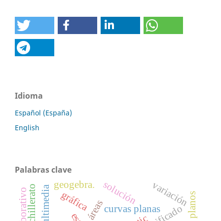
Idioma
Español (España)
English
Palabras clave
solución
geogebra.
variación
bachillerato
gráfica
áreas
significado
curvas planas
tic