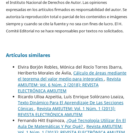
el Instituto Nacional de Derechos de Autor. Las opiniones
expresadas en los artículos firmados es responsabilidad del autor. Se
autoriza la reproducción total o parcial de los contenidos e imágenes
siempre y cuando se cite la fuente y no sea con fines de lucro. El H.
Comité Editorial no se hace responsables por textos no solicitados.
Artículos similares
Elvira Borjón Robles, Mónica del Rocío Torres Ibarra,
Heriberto Morales de Ávila,
Cálculo de áreas mediante
el teorema del valor medio para integrales
,
Revista
AMIUTEM: Vol. 6 Núm. 2 (2018): REVISTA
ELECTRÓNICA AMIUTEM
Ricardo Ulloa Azpeitia, Luís Enrique Solórzano Loaiza,
Texto Dinámico Para El Aprendizaje De Las Secciones
Cónicas
,
Revista AMIUTEM: Vol. 1 Núm. 1 (2013):
REVISTA ELECTRÓNICA AMUTEM
Fernando Hitt Espinoza,
¿Qué Tecnología Utilizar En El
Aula De Matemáticas Y Por Qué?
,
Revista AMIUTEM:
Vol. 1 Núm. 1 (2013): REVISTA ELECTRÓNICA AMUTEM