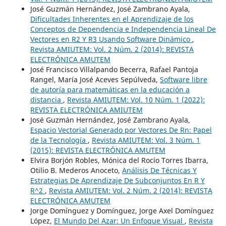
José Guzmán Hernández, José Zambrano Ayala,
Dificultades Inherentes en el Aprendizaje de los
Conceptos de Dependencia e Independencia Lineal De
Vectores en R2 Y R3 Usando Software Dinámico
,
Revista AMIUTEM: Vol. 2 Núm. 2 (2014): REVISTA
ELECTRÓNICA AMUTEM
José Francisco Villalpando Becerra, Rafael Pantoja
Rangel, María José Aceves Sepúlveda,
Software libre
de autoría para matemáticas en la educación a
distancia
,
Revista AMIUTEM: Vol. 10 Núm. 1 (2022):
REVISTA ELECTRÓNICA AMIUTEM
José Guzmán Hernández, José Zambrano Ayala,
Espacio Vectorial Generado por Vectores De Rn: Papel
de la Tecnología
,
Revista AMIUTEM: Vol. 3 Núm. 1
(2015): REVISTA ELECTRÓNICA AMUTEM
Elvira Borjón Robles, Mónica del Rocío Torres Ibarra,
Otilio B. Mederos Anoceto,
Análisis De Técnicas Y
Estrategias De Aprendizaje De Subconjuntos En R Y
R^2
,
Revista AMIUTEM: Vol. 2 Núm. 2 (2014): REVISTA
ELECTRÓNICA AMUTEM
Jorge Domínguez y Domínguez, Jorge Axel Domínguez
López,
El Mundo Del Azar: Un Enfoque Visual
,
Revista