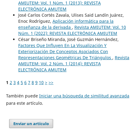
AMIUTEM: Vol. 1 Núm. 1 (2013): REVISTA
ELECTRÓNICA AMUTEM
José Carlos Cortés Zavala, Ulises Said Landín Juárez,
Enoc Rodríguez,
Aplicación informática para la
enseñanza de la derivada
,
Revista AMIUTEM: Vol. 10
Núm. 1 (2022): REVISTA ELECTRÓNICA AMIUTEM
César Briseño Miranda, José Guzmán Hernández,
Factores Que Influyen En La Visualización Y
Exteriorización De Conceptos Asociados Con
Representaciones Geométricas De Triángulos
,
Revista
AMIUTEM: Vol. 2 Núm. 1 (2014): REVISTA
ELECTRÓNICA AMUTEM
1
2
3
4
5
6
7
8
9
10
>
>>
También puede
Iniciar una búsqueda de similitud avanzada
para este artículo.
Enviar un artículo