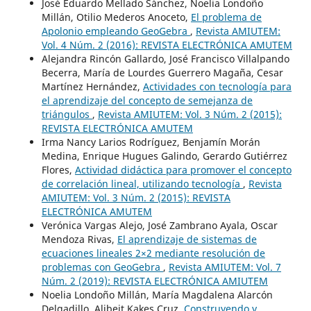
José Eduardo Mellado Sánchez, Noelia Londoño
Millán, Otilio Mederos Anoceto,
El problema de
Apolonio empleando GeoGebra
,
Revista AMIUTEM:
Vol. 4 Núm. 2 (2016): REVISTA ELECTRÓNICA AMUTEM
Alejandra Rincón Gallardo, José Francisco Villalpando
Becerra, María de Lourdes Guerrero Magaña, Cesar
Martínez Hernández,
Actividades con tecnología para
el aprendizaje del concepto de semejanza de
triángulos
,
Revista AMIUTEM: Vol. 3 Núm. 2 (2015):
REVISTA ELECTRÓNICA AMUTEM
Irma Nancy Larios Rodríguez, Benjamín Morán
Medina, Enrique Hugues Galindo, Gerardo Gutiérrez
Flores,
Actividad didáctica para promover el concepto
de correlación lineal, utilizando tecnología
,
Revista
AMIUTEM: Vol. 3 Núm. 2 (2015): REVISTA
ELECTRÓNICA AMUTEM
Verónica Vargas Alejo, José Zambrano Ayala, Oscar
Mendoza Rivas,
El aprendizaje de sistemas de
ecuaciones lineales 2×2 mediante resolución de
problemas con GeoGebra
,
Revista AMIUTEM: Vol. 7
Núm. 2 (2019): REVISTA ELECTRÓNICA AMIUTEM
Noelia Londoño Millán, María Magdalena Alarcón
Delgadillo, Alibeit Kakes Cruz,
Construyendo y