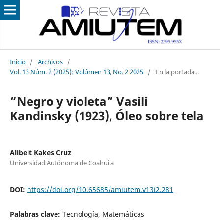
Inicio
/
Archivos
/
Vol. 13 Núm. 2 (2025): Volúmen 13, No. 2 2025
/
En la portada...
“Negro y violeta” Vasili
Kandinsky (1923), Óleo sobre tela
Alibeit Kakes Cruz
Universidad Autónoma de Coahuila
DOI:
https://doi.org/10.65685/amiutem.v13i2.281
Palabras clave:
Tecnología, Matemáticas