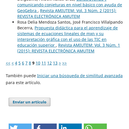
comunicando conjeturas en nivel básico con ayuda de
GeoGebra
,
Revista AMIUTEM: Vol. 3 Núm. 2 (2015):
REVISTA ELECTRÓNICA AMUTEM
Rosa Delia Mendoza Santos, José Francisco Villalpando
Becerra,
Propuesta didáctica para el aprendizaje de
sistemas de ecuaciones lineales de mxn y su
interpretación gráfica con el uso de las TIC en
educación superior
,
Revista AMIUTEM: Vol. 3 Núm. 1
(2015): REVISTA ELECTRÓNICA AMUTEM
<<
<
4
5
6
7
8
9
10
11
12
13
>
>>
También puede
Iniciar una búsqueda de similitud avanzada
para este artículo.
Enviar un artículo