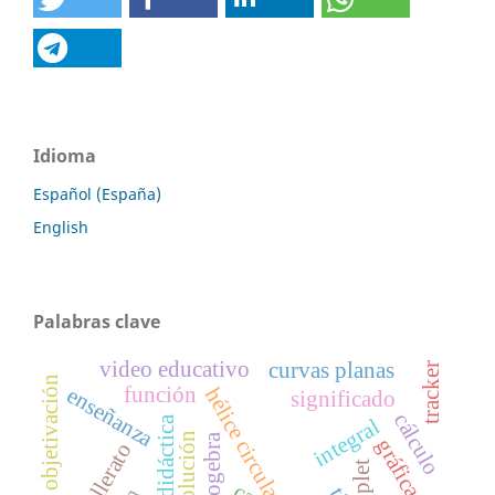
Idioma
Español (España)
English
Palabras clave
video educativo
curvas planas
tracker
objetivación
función
enseñanza
hélice circular.
significado
cálculo
integral
solución
geogebra
gráfica
bachillerato
applet