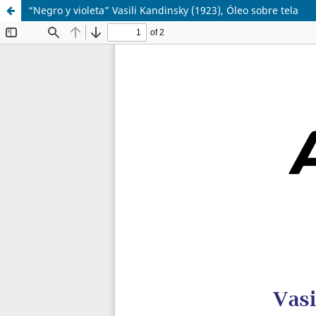
“Negro y violeta” Vasili Kandinsky (1923), Óleo sobre tela