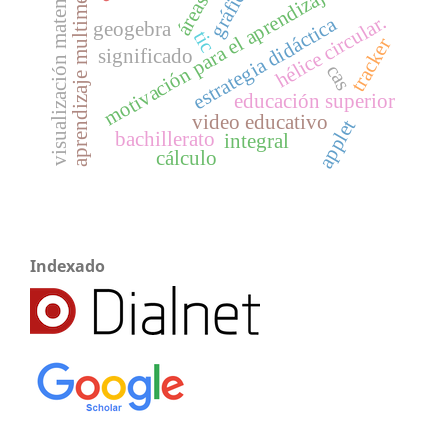
visualización matemática
aprendizaje multimedia
gráfica
motivación para el aprendizaje
áreas
hélice circular.
estrategia didáctica
geogebra
tic
tracker
significado
cas
educación superior
video educativo
applet
bachillerato
integral
cálculo
Indexado