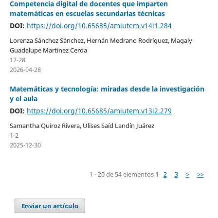
Competencia digital de docentes que imparten
matemáticas en escuelas secundarias técnicas
DOI:
https://doi.org/10.65685/amiutem.v14i1.284
Lorenza Sánchez Sánchez, Hernán Medrano Rodríguez, Magaly
Guadalupe Martínez Cerda
17-28
2026-04-28
Matemáticas y tecnología: miradas desde la investigación
y el aula
DOI:
https://doi.org/10.65685/amiutem.v13i2.279
Samantha Quiroz Rivera, Ulises Saíd Landín Juárez
1-2
2025-12-30
1 - 20 de 54 elementos
1
2
3
>
>>
Enviar un artículo