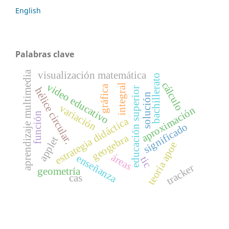
English
Palabras clave
aprendizaje multimedia
visualización matemática
bachillerato
cálculo
video educativo
integral
gráfica
educación superior
hélice circular.
solución
variación
aproximación
función
estrategia didáctica
significado
geogebra
applet
teoría apoe
áreas
enseñanza
tic
tracker
geometría
cas