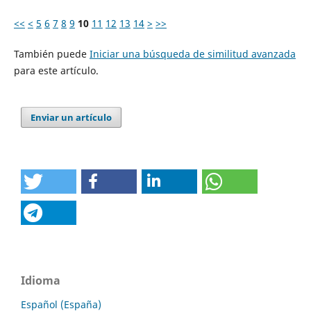
<<
<
5
6
7
8
9
10
11
12
13
14
>
>>
También puede
Iniciar una búsqueda de similitud avanzada
para este artículo.
Enviar un artículo
Idioma
Español (España)