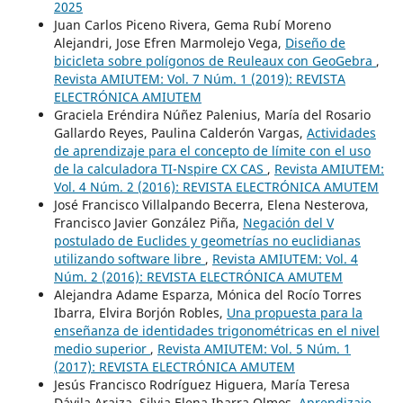
2025
Juan Carlos Piceno Rivera, Gema Rubí Moreno
Alejandri, Jose Efren Marmolejo Vega,
Diseño de
bicicleta sobre polígonos de Reuleaux con GeoGebra
,
Revista AMIUTEM: Vol. 7 Núm. 1 (2019): REVISTA
ELECTRÓNICA AMIUTEM
Graciela Eréndira Núñez Palenius, María del Rosario
Gallardo Reyes, Paulina Calderón Vargas,
Actividades
de aprendizaje para el concepto de límite con el uso
de la calculadora TI-Nspire CX CAS
,
Revista AMIUTEM:
Vol. 4 Núm. 2 (2016): REVISTA ELECTRÓNICA AMUTEM
José Francisco Villalpando Becerra, Elena Nesterova,
Francisco Javier González Piña,
Negación del V
postulado de Euclides y geometrías no euclidianas
utilizando software libre
,
Revista AMIUTEM: Vol. 4
Núm. 2 (2016): REVISTA ELECTRÓNICA AMUTEM
Alejandra Adame Esparza, Mónica del Rocío Torres
Ibarra, Elvira Borjón Robles,
Una propuesta para la
enseñanza de identidades trigonométricas en el nivel
medio superior
,
Revista AMIUTEM: Vol. 5 Núm. 1
(2017): REVISTA ELECTRÓNICA AMUTEM
Jesús Francisco Rodríguez Higuera, María Teresa
Dávila Araiza, Silvia Elena Ibarra Olmos,
Aprendizaje