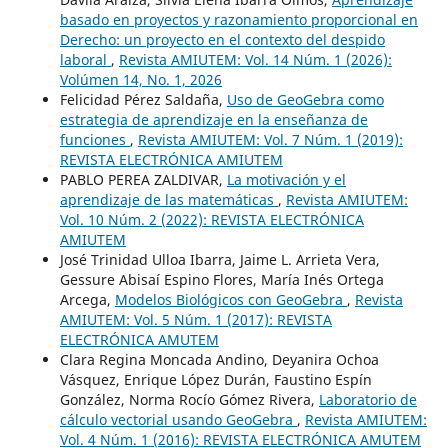
basado en proyectos y razonamiento proporcional en
Derecho: un proyecto en el contexto del despido
laboral
,
Revista AMIUTEM: Vol. 14 Núm. 1 (2026):
Volúmen 14, No. 1, 2026
Felicidad Pérez Saldaña,
Uso de GeoGebra como
estrategia de aprendizaje en la enseñanza de
funciones
,
Revista AMIUTEM: Vol. 7 Núm. 1 (2019):
REVISTA ELECTRÓNICA AMIUTEM
PABLO PEREA ZALDIVAR,
La motivación y el
aprendizaje de las matemáticas
,
Revista AMIUTEM:
Vol. 10 Núm. 2 (2022): REVISTA ELECTRÓNICA
AMIUTEM
José Trinidad Ulloa Ibarra, Jaime L. Arrieta Vera,
Gessure Abisaí Espino Flores, María Inés Ortega
Arcega,
Modelos Biológicos con GeoGebra
,
Revista
AMIUTEM: Vol. 5 Núm. 1 (2017): REVISTA
ELECTRÓNICA AMUTEM
Clara Regina Moncada Andino, Deyanira Ochoa
Vásquez, Enrique López Durán, Faustino Espín
González, Norma Rocío Gómez Rivera,
Laboratorio de
cálculo vectorial usando GeoGebra
,
Revista AMIUTEM:
Vol. 4 Núm. 1 (2016): REVISTA ELECTRÓNICA AMUTEM