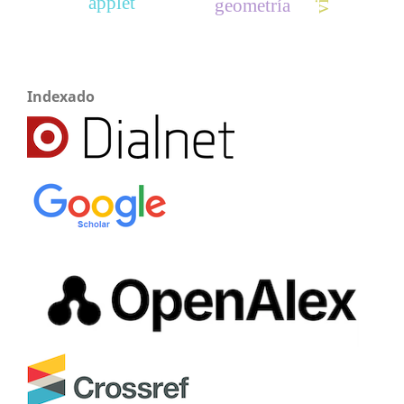
applet
geometría
Indexado