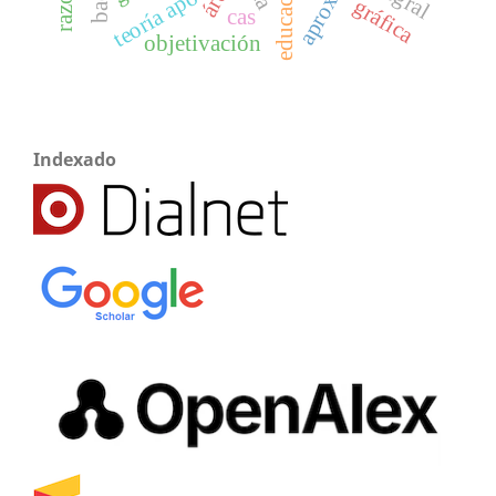
teoría apoe
gráfica
cas
objetivación
Indexado