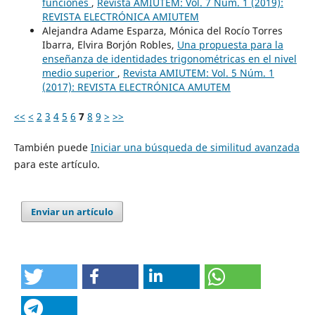
funciones
,
Revista AMIUTEM: Vol. 7 Núm. 1 (2019):
REVISTA ELECTRÓNICA AMIUTEM
Alejandra Adame Esparza, Mónica del Rocío Torres
Ibarra, Elvira Borjón Robles,
Una propuesta para la
enseñanza de identidades trigonométricas en el nivel
medio superior
,
Revista AMIUTEM: Vol. 5 Núm. 1
(2017): REVISTA ELECTRÓNICA AMUTEM
<<
<
2
3
4
5
6
7
8
9
>
>>
También puede
Iniciar una búsqueda de similitud avanzada
para este artículo.
Enviar un artículo