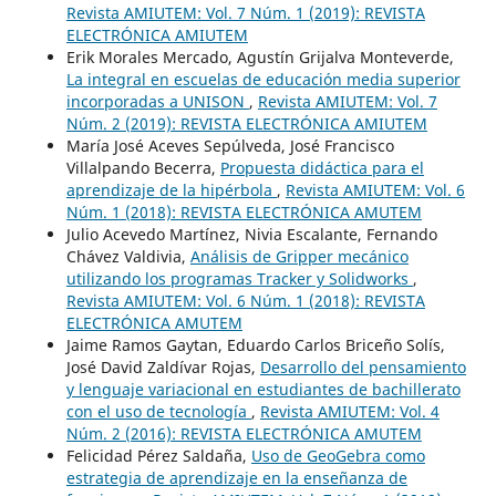
Revista AMIUTEM: Vol. 7 Núm. 1 (2019): REVISTA
ELECTRÓNICA AMIUTEM
Erik Morales Mercado, Agustín Grijalva Monteverde,
La integral en escuelas de educación media superior
incorporadas a UNISON
,
Revista AMIUTEM: Vol. 7
Núm. 2 (2019): REVISTA ELECTRÓNICA AMIUTEM
María José Aceves Sepúlveda, José Francisco
Villalpando Becerra,
Propuesta didáctica para el
aprendizaje de la hipérbola
,
Revista AMIUTEM: Vol. 6
Núm. 1 (2018): REVISTA ELECTRÓNICA AMUTEM
Julio Acevedo Martínez, Nivia Escalante, Fernando
Chávez Valdivia,
Análisis de Gripper mecánico
utilizando los programas Tracker y Solidworks
,
Revista AMIUTEM: Vol. 6 Núm. 1 (2018): REVISTA
ELECTRÓNICA AMUTEM
Jaime Ramos Gaytan, Eduardo Carlos Briceño Solís,
José David Zaldívar Rojas,
Desarrollo del pensamiento
y lenguaje variacional en estudiantes de bachillerato
con el uso de tecnología
,
Revista AMIUTEM: Vol. 4
Núm. 2 (2016): REVISTA ELECTRÓNICA AMUTEM
Felicidad Pérez Saldaña,
Uso de GeoGebra como
estrategia de aprendizaje en la enseñanza de