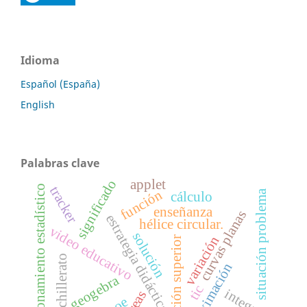
Idioma
Español (España)
English
Palabras clave
applet
significado
razonamiento estadístico
tracker
función
situación problema
cálculo
enseñanza
curvas planas
estrategia didáctica
hélice circular.
video educativo
solución
variación
educación superior
bachillerato
aproximación
geogebra
tic
integral
áreas