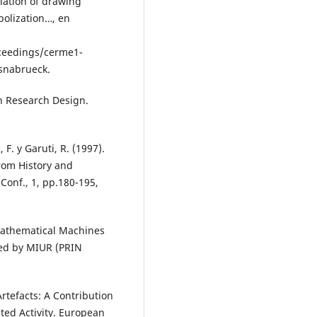
ulation of drawing
bolization…, en
ceedings/cerme1-
snabrueck.
in Research Design.
, F. y Garuti, R. (1997).
rom History and
Conf., 1, pp.180-195,
 Mathematical Machines
ed by MIUR (PRIN
Artefacts: A Contribution
ted Activity. European