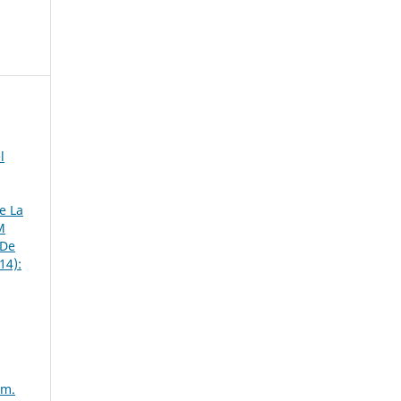
l
e La
M
 De
14):
úm.