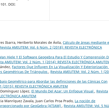
-101. DOI:
res Ibarra, Heriberto Morales de Ávila,
Cálculo de áreas mediante e
Revista AMIUTEM: Vol. 6 Núm. 2 (2018): REVISTA ELECTRÓNICA
Van Hiele Y El Software Geogebra Para El Estudio Y Comprensión D
sta AMIUTEM: Vol. 2 Núm. 1 (2014): REVISTA ELECTRÓNICA AMUTE
nández,
Factores Que Influyen En La Visualización Y Exteriorización
es Geométricas De Triángulos
,
Revista AMIUTEM: Vol. 2 Núm. 1 (20
bajo Geométrico para Abordar las definiciones de las Cónicas Con
. 1 (2015): REVISTA ELECTRÓNICA AMUTEM
l Domínguez López,
El Mundo Del Azar: Un Enfoque Visual
,
Revista
A ELECTRÓNICA AMUTEM
ia Manríquez Zavala, Juan Carlos Proa Prado,
La noción de
 proporcionado por GeoGebra (ATIAM)
,
Revista AMIUTEM: Vol. 5 N