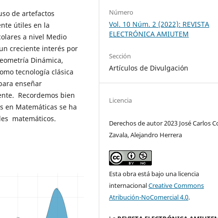
Número
uso de artefactos
Vol. 10 Núm. 2 (2022): REVISTA
te útiles en la
ELECTRÓNICA AMIUTEM
olares a nivel Medio
un creciente interés por
Sección
Geometría Dinámica,
Artículos de Divulgación
como tecnología clásica
 para enseñar
ente. Recordemos bien
Licencia
les en Matemáticas se ha
ndes matemáticos.
Derechos de autor 2023 José Carlos C
Zavala, Alejandro Herrera
Esta obra está bajo una licencia
internacional
Creative Commons
Atribución-NoComercial 4.0
.