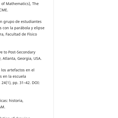
s of Mathematics), The
ICME.
un grupo de estudiantes
s con la parábola y elipse
ra, Facultad de Físico
ve to Post-Secondary
, Atlanta, Georgia, USA.
los artefactos en el
s en la escuela
24(1), pp. 31–42. DOI:
cas: historia,
AM.