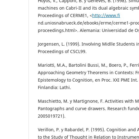
Hoyos, V., Capponi, B. y Génevès, B. (1998). Sim
machines on Cabri-II and its dual algebraic sym
Proceedings of CERME1, <
http://www.fi
nd.uniosnabrueck.de/ebooks/erme/cerme1-pro
proceedings.html>. Alemania: Universidad de O
Jorgensen, L. (1999). Involving Midlle Students 
Proceedings of CSCL99.
Mariotti, M.A., Bartolini Bussi, M., Boero, P., Ferri
Approaching Geometry Theorems in Contexts: F
Epistemology to Cognition, en Proc. XXI PME Int. 
Finlandia: Lathi.
Maschietto, M. y Martignone, F. Activities with
Pantographs and curve drawers. Research fund
2005019721).
Verillon, P. y Rabardel, P. (1995). Cognition and 
to the Study of Thought in Relation to Instrumen