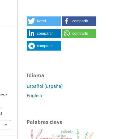
tweet
compartir
compartir
compartir
compartir
Idioma
Español (España)
English
izaje
.
38
Palabras clave
variación
cálculo
función
solución