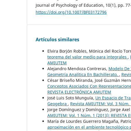
Journal of Psychology of Education, 10(1), pp. 77
https://doi.org/10.1007/BF03172796
Artículos similares
Elvira Borjón Robles, Mónica del Rocío Tor
teorema del valor medio para integrales
,
AMIUTEM
Alejandro Mendoza Contreras,
Modelo De 
Geometría Analítica En Bachillerato.
,
Revi
César Briseño Miranda, José Guzmán Her
Conceptos Asociados Con Representacion
REVISTA ELECTRÓNICA AMUTEM
José Luis Soto Munguía,
Un Espacio de Tra
Geogebra
,
Revista AMIUTEM: Vol. 3 Núm
Jorge Domínguez y Domínguez, Jorge Axe
AMIUTEM: Vol. 1 Núm. 1 (2013): REVIST
María de Lourdes Guerrero Magaña, Patric
aproximación en el ambiente tecnológico