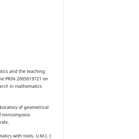
tics and the teaching
the PRIN 2005019721 on
earch in mathematics
aboratory of geometrical
l minisimposio
rale.
atics with tools. U.M.I. (