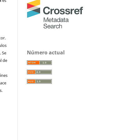
M
es
or.
ulos
Número actual
. Se
al de
fines
hace
s.