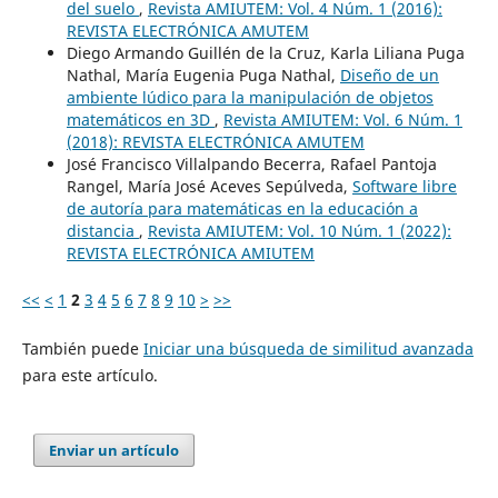
del suelo
,
Revista AMIUTEM: Vol. 4 Núm. 1 (2016):
REVISTA ELECTRÓNICA AMUTEM
Diego Armando Guillén de la Cruz, Karla Liliana Puga
Nathal, María Eugenia Puga Nathal,
Diseño de un
ambiente lúdico para la manipulación de objetos
matemáticos en 3D
,
Revista AMIUTEM: Vol. 6 Núm. 1
(2018): REVISTA ELECTRÓNICA AMUTEM
José Francisco Villalpando Becerra, Rafael Pantoja
Rangel, María José Aceves Sepúlveda,
Software libre
de autoría para matemáticas en la educación a
distancia
,
Revista AMIUTEM: Vol. 10 Núm. 1 (2022):
REVISTA ELECTRÓNICA AMIUTEM
<<
<
1
2
3
4
5
6
7
8
9
10
>
>>
También puede
Iniciar una búsqueda de similitud avanzada
para este artículo.
Enviar un artículo