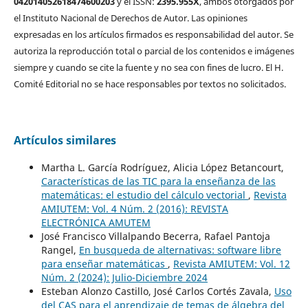
042014052618474600203
y el ISSN:
2395.955X
, ambos otorgados por
el Instituto Nacional de Derechos de Autor. Las opiniones
expresadas en los artículos firmados es responsabilidad del autor. Se
autoriza la reproducción total o parcial de los contenidos e imágenes
siempre y cuando se cite la fuente y no sea con fines de lucro. El H.
Comité Editorial no se hace responsables por textos no solicitados.
Artículos similares
Martha L. García Rodríguez, Alicia López Betancourt,
Características de las TIC para la enseñanza de las
matemáticas: el estudio del cálculo vectorial
,
Revista
AMIUTEM: Vol. 4 Núm. 2 (2016): REVISTA
ELECTRÓNICA AMUTEM
José Francisco Villalpando Becerra, Rafael Pantoja
Rangel,
En busqueda de alternativas: software libre
para enseñar matemáticas
,
Revista AMIUTEM: Vol. 12
Núm. 2 (2024): Julio-Diciembre 2024
Esteban Alonzo Castillo, José Carlos Cortés Zavala,
Uso
del CAS para el aprendizaje de temas de álgebra del