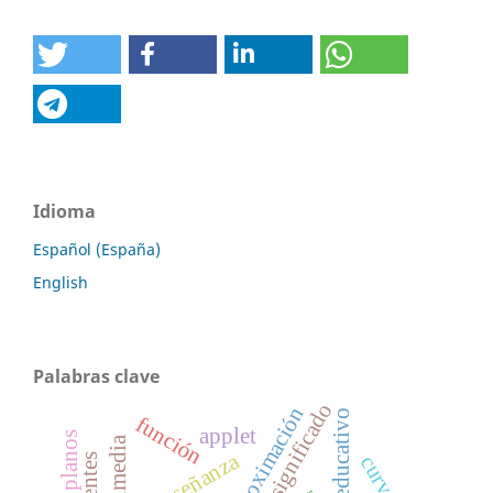
Idioma
Español (España)
English
Palabras clave
significado
aproximación
video educativo
función
applet
enseñanza