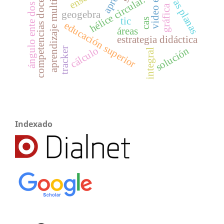
ángulo ente dos planos
aprendizaje multimedia
curvas planas
competencias docentes
hélice circular.
gráfica
geogebra
tic
cas
educación superior
áreas
estrategia didáctica
solución
cálculo
tracker
integral
Indexado