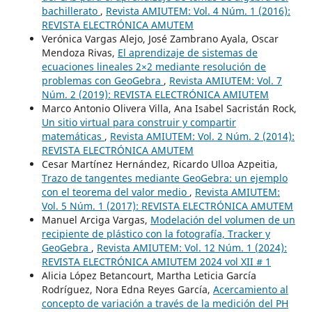
bachillerato
,
Revista AMIUTEM: Vol. 4 Núm. 1 (2016):
REVISTA ELECTRÓNICA AMUTEM
Verónica Vargas Alejo, José Zambrano Ayala, Oscar
Mendoza Rivas,
El aprendizaje de sistemas de
ecuaciones lineales 2×2 mediante resolución de
problemas con GeoGebra
,
Revista AMIUTEM: Vol. 7
Núm. 2 (2019): REVISTA ELECTRÓNICA AMIUTEM
Marco Antonio Olivera Villa, Ana Isabel Sacristán Rock,
Un sitio virtual para construir y compartir
matemáticas
,
Revista AMIUTEM: Vol. 2 Núm. 2 (2014):
REVISTA ELECTRÓNICA AMUTEM
Cesar Martínez Hernández, Ricardo Ulloa Azpeitia,
Trazo de tangentes mediante GeoGebra: un ejemplo
con el teorema del valor medio
,
Revista AMIUTEM:
Vol. 5 Núm. 1 (2017): REVISTA ELECTRÓNICA AMUTEM
Manuel Arciga Vargas,
Modelación del volumen de un
recipiente de plástico con la fotografía, Tracker y
GeoGebra
,
Revista AMIUTEM: Vol. 12 Núm. 1 (2024):
REVISTA ELECTRÓNICA AMIUTEM 2024 vol XII # 1
Alicia López Betancourt, Martha Leticia García
Rodríguez, Nora Edna Reyes García,
Acercamiento al
concepto de variación a través de la medición del PH