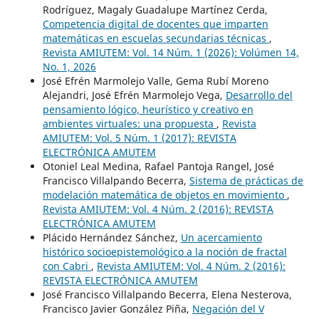
Rodríguez, Magaly Guadalupe Martínez Cerda,
Competencia digital de docentes que imparten
matemáticas en escuelas secundarias técnicas
,
Revista AMIUTEM: Vol. 14 Núm. 1 (2026): Volúmen 14,
No. 1, 2026
José Efrén Marmolejo Valle, Gema Rubí Moreno
Alejandri, José Efrén Marmolejo Vega,
Desarrollo del
pensamiento lógico, heurístico y creativo en
ambientes virtuales: una propuesta
,
Revista
AMIUTEM: Vol. 5 Núm. 1 (2017): REVISTA
ELECTRÓNICA AMUTEM
Otoniel Leal Medina, Rafael Pantoja Rangel, José
Francisco Villalpando Becerra,
Sistema de prácticas de
modelación matemática de objetos en movimiento
,
Revista AMIUTEM: Vol. 4 Núm. 2 (2016): REVISTA
ELECTRÓNICA AMUTEM
Plácido Hernández Sánchez,
Un acercamiento
histórico socioepistemológico a la noción de fractal
con Cabri
,
Revista AMIUTEM: Vol. 4 Núm. 2 (2016):
REVISTA ELECTRÓNICA AMUTEM
José Francisco Villalpando Becerra, Elena Nesterova,
Francisco Javier González Piña,
Negación del V