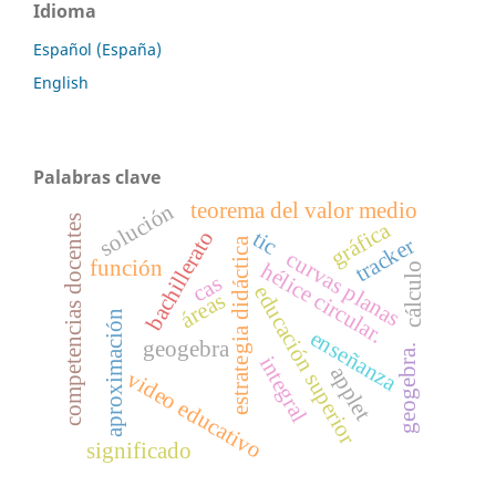
Idioma
Español (España)
English
Palabras clave
teorema del valor medio
solución
competencias docentes
gráfica
bachillerato
tic
tracker
estrategia didáctica
curvas planas
función
hélice circular.
cálculo
cas
educación superior
áreas
aproximación
enseñanza
geogebra
geogebra.
integral
applet
video educativo
significado