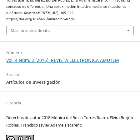
Torres Ibarra, M. del R., Borjón Robles, E., & Adame Tiscareño, F. J. (2018). El
concepto de diferencial. Una aproximación intuitiva mediante situaciones
didácticas.
Revista AMIUTEM
,
4
(2), 105–112.
https://doi.org/10.65685/amiutem.v4i2.95
Más formatos de cita
Número
Vol. 4 Núm. 2 (2016): REVISTA ELECTRÓNICA AMUTEM
Sección
Artículos de Investigación
Licencia
Derechos de autor 2018 Mónica del Rocío Torres Ibarra, Elvira Borjón
Robles, Francisco Javier Adame Tiscareño