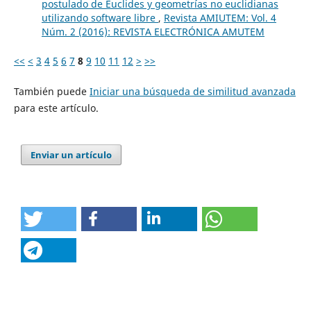
postulado de Euclides y geometrías no euclidianas
utilizando software libre
,
Revista AMIUTEM: Vol. 4
Núm. 2 (2016): REVISTA ELECTRÓNICA AMUTEM
<<
<
3
4
5
6
7
8
9
10
11
12
>
>>
También puede
Iniciar una búsqueda de similitud avanzada
para este artículo.
Enviar un artículo