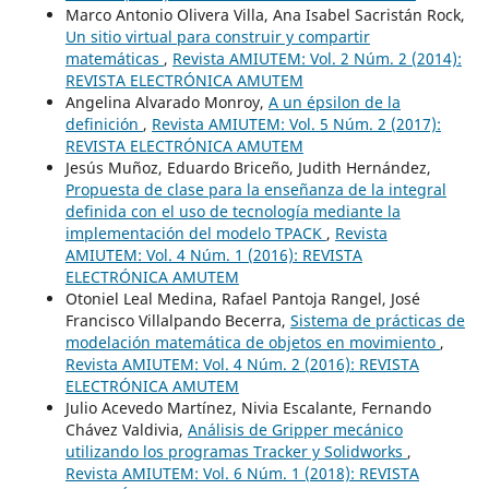
Marco Antonio Olivera Villa, Ana Isabel Sacristán Rock,
Un sitio virtual para construir y compartir
matemáticas
,
Revista AMIUTEM: Vol. 2 Núm. 2 (2014):
REVISTA ELECTRÓNICA AMUTEM
Angelina Alvarado Monroy,
A un épsilon de la
definición
,
Revista AMIUTEM: Vol. 5 Núm. 2 (2017):
REVISTA ELECTRÓNICA AMUTEM
Jesús Muñoz, Eduardo Briceño, Judith Hernández,
Propuesta de clase para la enseñanza de la integral
definida con el uso de tecnología mediante la
implementación del modelo TPACK
,
Revista
AMIUTEM: Vol. 4 Núm. 1 (2016): REVISTA
ELECTRÓNICA AMUTEM
Otoniel Leal Medina, Rafael Pantoja Rangel, José
Francisco Villalpando Becerra,
Sistema de prácticas de
modelación matemática de objetos en movimiento
,
Revista AMIUTEM: Vol. 4 Núm. 2 (2016): REVISTA
ELECTRÓNICA AMUTEM
Julio Acevedo Martínez, Nivia Escalante, Fernando
Chávez Valdivia,
Análisis de Gripper mecánico
utilizando los programas Tracker y Solidworks
,
Revista AMIUTEM: Vol. 6 Núm. 1 (2018): REVISTA