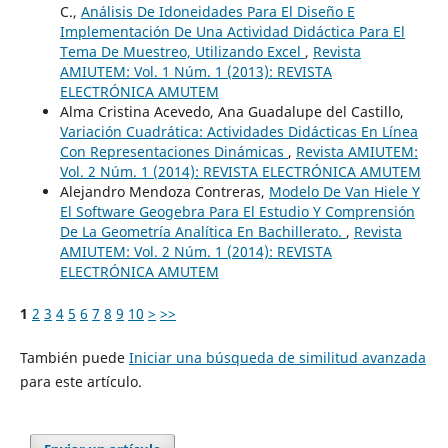
C.,
Análisis De Idoneidades Para El Diseño E
Implementación De Una Actividad Didáctica Para El
Tema De Muestreo, Utilizando Excel
,
Revista
AMIUTEM: Vol. 1 Núm. 1 (2013): REVISTA
ELECTRÓNICA AMUTEM
Alma Cristina Acevedo, Ana Guadalupe del Castillo,
Variación Cuadrática: Actividades Didácticas En Línea
Con Representaciones Dinámicas
,
Revista AMIUTEM:
Vol. 2 Núm. 1 (2014): REVISTA ELECTRÓNICA AMUTEM
Alejandro Mendoza Contreras,
Modelo De Van Hiele Y
El Software Geogebra Para El Estudio Y Comprensión
De La Geometría Analítica En Bachillerato.
,
Revista
AMIUTEM: Vol. 2 Núm. 1 (2014): REVISTA
ELECTRÓNICA AMUTEM
1
2
3
4
5
6
7
8
9
10
>
>>
También puede
Iniciar una búsqueda de similitud avanzada
para este artículo.