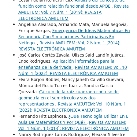
función como relación funcional desde APOE
,
Revista
AMIUTEM: Vol. 7 Núm. 1 (2019): REVISTA
ELECTRÓNICA AMIUTEM
Angelina Alvarado, Armando Mata, Manuela Segovia,
Enrique Vargas,
Emergencia De Ideas Matemáticas En
Secundaria Con Simulaciones Participativas En
Netlogo.
,
Revista AMIUTEM: Vol. 2 Núm. 1 (2014):
REVISTA ELECTRÓNICA AMUTEM
José Carlos Cortés Zavala, Ulises Said Landín Juárez,
Enoc Rodríguez,
Aplicación informática para la
enseñanza de la derivada
,
Revista AMIUTEM: Vol. 10
Núm. 1 (2022): REVISTA ELECTRÓNICA AMIUTEM
Elvira Borjón Robles, Nancy Janeth Calvillo Guevara,
Mónica del Rocío Torres Ibarra, Sandra García
Quezada,
Cálculo de la raíz cuadrada con uso de
geometría en el semicírculo y sus dos
representaciones
,
Revista AMIUTEM: Vol. 10 Núm. 1
(2022): REVISTA ELECTRÓNICA AMIUTEM
Fernando Hitt Espinoza,
¿Qué Tecnología Utilizar En El
Aula De Matemáticas Y Por Qué?
,
Revista AMIUTEM:
Vol. 1 Núm. 1 (2013): REVISTA ELECTRÓNICA AMUTEM
Nancy Rodríguez Larios Rodríguez, Eleazar Silvestre