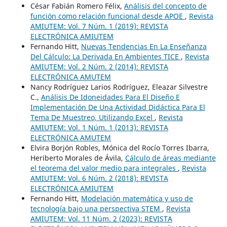
César Fabián Romero Félix,
Análisis del concepto de
función como relación funcional desde APOE
,
Revista
AMIUTEM: Vol. 7 Núm. 1 (2019): REVISTA
ELECTRÓNICA AMIUTEM
Fernando Hitt,
Nuevas Tendencias En La Enseñanza
Del Cálculo: La Derivada En Ambientes TICE
,
Revista
AMIUTEM: Vol. 2 Núm. 2 (2014): REVISTA
ELECTRÓNICA AMUTEM
Nancy Rodríguez Larios Rodríguez, Eleazar Silvestre
C.,
Análisis De Idoneidades Para El Diseño E
Implementación De Una Actividad Didáctica Para El
Tema De Muestreo, Utilizando Excel
,
Revista
AMIUTEM: Vol. 1 Núm. 1 (2013): REVISTA
ELECTRÓNICA AMUTEM
Elvira Borjón Robles, Mónica del Rocío Torres Ibarra,
Heriberto Morales de Ávila,
Cálculo de áreas mediante
el teorema del valor medio para integrales
,
Revista
AMIUTEM: Vol. 6 Núm. 2 (2018): REVISTA
ELECTRÓNICA AMIUTEM
Fernando Hitt,
Modelación matemática y uso de
tecnología bajo una perspectiva STEM
,
Revista
AMIUTEM: Vol. 11 Núm. 2 (2023): REVISTA