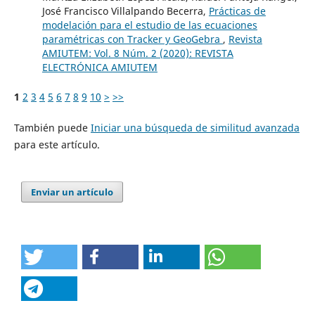
José Francisco Villalpando Becerra,
Prácticas de
modelación para el estudio de las ecuaciones
paramétricas con Tracker y GeoGebra
,
Revista
AMIUTEM: Vol. 8 Núm. 2 (2020): REVISTA
ELECTRÓNICA AMIUTEM
1
2
3
4
5
6
7
8
9
10
>
>>
También puede
Iniciar una búsqueda de similitud avanzada
para este artículo.
Enviar un artículo