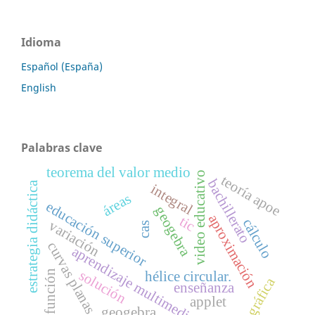
Idioma
Español (España)
English
Palabras clave
teorema del valor medio
video educativo
teoría apoe
bachillerato
estrategia didáctica
integral
áreas
educación superior
geogebra
aproximación
tic
cálculo
variación
cas
curvas planas
aprendizaje multimedia
solución
función
hélice circular.
gráfica
enseñanza
applet
geogebra.