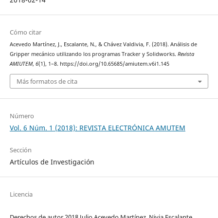
Cómo citar
Acevedo Martínez, J., Escalante, N., & Chávez Valdivia, F. (2018). Análisis de
Gripper mecánico utilizando los programas Tracker y Solidworks.
Revista
AMIUTEM
,
6
(1), 1–8. https://doi.org/10.65685/amiutem.v6i1.145
Más formatos de cita
Número
Vol. 6 Núm. 1 (2018): REVISTA ELECTRÓNICA AMUTEM
Sección
Artículos de Investigación
Licencia
Derechos de autor 2018 Julio Acevedo Martínez, Nivia Escalante,