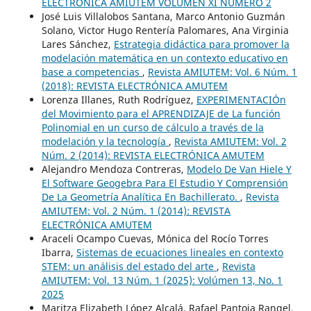
ELECTRÓNICA AMIUTEM VOLUMEN XI NÚMERO 2
José Luis Villalobos Santana, Marco Antonio Guzmán
Solano, Victor Hugo Rentería Palomares, Ana Virginia
Lares Sánchez,
Estrategia didáctica para promover la
modelación matemática en un contexto educativo en
base a competencias
,
Revista AMIUTEM: Vol. 6 Núm. 1
(2018): REVISTA ELECTRÓNICA AMUTEM
Lorenza Illanes, Ruth Rodríguez,
EXPERIMENTACIÓn
del Movimiento para el APRENDIZAJE de La función
Polinomial en un curso de cálculo a través de la
modelación y la tecnología
,
Revista AMIUTEM: Vol. 2
Núm. 2 (2014): REVISTA ELECTRÓNICA AMUTEM
Alejandro Mendoza Contreras,
Modelo De Van Hiele Y
El Software Geogebra Para El Estudio Y Comprensión
De La Geometría Analítica En Bachillerato.
,
Revista
AMIUTEM: Vol. 2 Núm. 1 (2014): REVISTA
ELECTRÓNICA AMUTEM
Araceli Ocampo Cuevas, Mónica del Rocío Torres
Ibarra,
Sistemas de ecuaciones lineales en contexto
STEM: un análisis del estado del arte
,
Revista
AMIUTEM: Vol. 13 Núm. 1 (2025): Volúmen 13, No. 1
2025
Maritza Elizabeth López Alcalá, Rafael Pantoja Rangel,