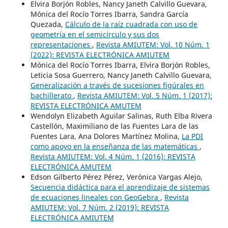
Elvira Borjón Robles, Nancy Janeth Calvillo Guevara,
Mónica del Rocío Torres Ibarra, Sandra García
Quezada,
Cálculo de la raíz cuadrada con uso de
geometría en el semicírculo y sus dos
representaciones
,
Revista AMIUTEM: Vol. 10 Núm. 1
(2022): REVISTA ELECTRÓNICA AMIUTEM
Mónica del Rocío Torres Ibarra, Elvira Borjón Robles,
Leticia Sosa Guerrero, Nancy Janeth Calvillo Guevara,
Generalización a través de sucesiones figúrales en
bachillerato
,
Revista AMIUTEM: Vol. 5 Núm. 1 (2017):
REVISTA ELECTRÓNICA AMUTEM
Wendolyn Elizabeth Aguilar Salinas, Ruth Elba Rivera
Castellón, Maximiliano de las Fuentes Lara de las
Fuentes Lara, Ana Dolores Martínez Molina,
La PDI
como apoyo en la enseñanza de las matemáticas
,
Revista AMIUTEM: Vol. 4 Núm. 1 (2016): REVISTA
ELECTRÓNICA AMUTEM
Edson Gilberto Pérez Pérez, Verónica Vargas Alejo,
Secuencia didáctica para el aprendizaje de sistemas
de ecuaciones lineales con GeoGebra
,
Revista
AMIUTEM: Vol. 7 Núm. 2 (2019): REVISTA
ELECTRÓNICA AMIUTEM