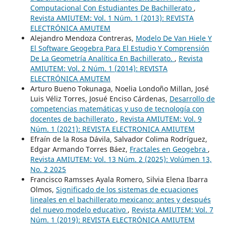
Computacional Con Estudiantes De Bachillerato
,
Revista AMIUTEM: Vol. 1 Núm. 1 (2013): REVISTA
ELECTRÓNICA AMUTEM
Alejandro Mendoza Contreras,
Modelo De Van Hiele Y
El Software Geogebra Para El Estudio Y Comprensión
De La Geometría Analítica En Bachillerato.
,
Revista
AMIUTEM: Vol. 2 Núm. 1 (2014): REVISTA
ELECTRÓNICA AMUTEM
Arturo Bueno Tokunaga, Noelia Londoño Millan, José
Luis Véliz Torres, Josué Enciso Cárdenas,
Desarrollo de
competencias matemáticas y uso de tecnología con
docentes de bachillerato
,
Revista AMIUTEM: Vol. 9
Núm. 1 (2021): REVISTA ELECTRONICA AMIUTEM
Efraín de la Rosa Dávila, Salvador Colima Rodríguez,
Edgar Armando Torres Báez,
Fractales en Geogebra
,
Revista AMIUTEM: Vol. 13 Núm. 2 (2025): Volúmen 13,
No. 2 2025
Francisco Ramsses Ayala Romero, Silvia Elena Ibarra
Olmos,
Significado de los sistemas de ecuaciones
lineales en el bachillerato mexicano: antes y después
del nuevo modelo educativo
,
Revista AMIUTEM: Vol. 7
Núm. 1 (2019): REVISTA ELECTRÓNICA AMIUTEM