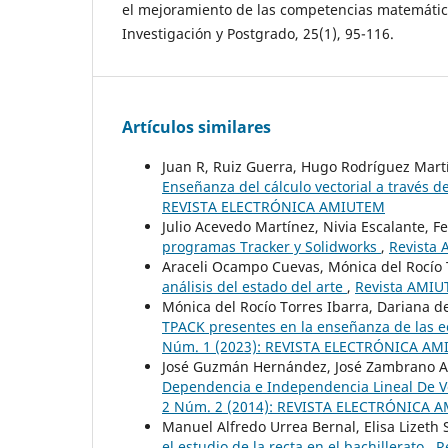
el mejoramiento de las competencias matemátic
Investigación y Postgrado, 25(1), 95-116.
Artículos similares
Juan R, Ruiz Guerra, Hugo Rodríguez Martí
Enseñanza del cálculo vectorial a través 
REVISTA ELECTRÓNICA AMIUTEM
Julio Acevedo Martínez, Nivia Escalante, 
programas Tracker y Solidworks
,
Revista
Araceli Ocampo Cuevas, Mónica del Rocío 
análisis del estado del arte
,
Revista AMIUT
Mónica del Rocío Torres Ibarra, Dariana d
TPACK presentes en la enseñanza de las e
Núm. 1 (2023): REVISTA ELECTRÓNICA A
José Guzmán Hernández, José Zambrano A
Dependencia e Independencia Lineal De V
2 Núm. 2 (2014): REVISTA ELECTRÓNICA
Manuel Alfredo Urrea Bernal, Elisa Lizeth 
el estudio de la recta en el bachillerato
,
R