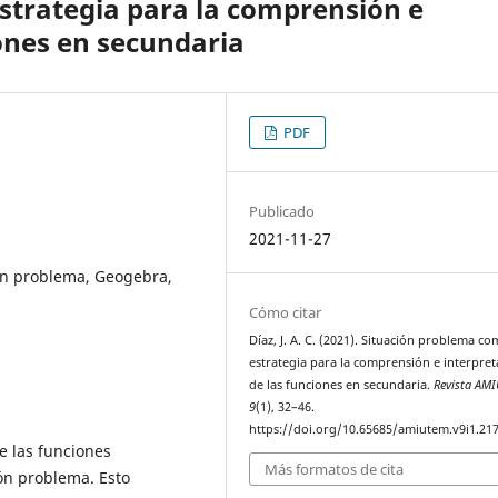
strategia para la comprensión e
iones en secundaria
PDF
Publicado
2021-11-27
ón problema, Geogebra,
Cómo citar
Díaz, J. A. C. (2021). Situación problema c
estrategia para la comprensión e interpret
de las funciones en secundaria.
Revista AM
9
(1), 32–46.
https://doi.org/10.65685/amiutem.v9i1.21
e las funciones
Más formatos de cita
ón problema. Esto