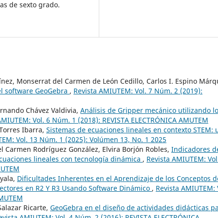
as de sexto grado.
nez, Monserrat del Carmen de León Cedillo, Carlos I. Espino Márq
del software GeoGebra
,
Revista AMIUTEM: Vol. 7 Núm. 2 (2019):
Fernando Chávez Valdivia,
Análisis de Gripper mecánico utilizando l
 AMIUTEM: Vol. 6 Núm. 1 (2018): REVISTA ELECTRÓNICA AMUTEM
Torres Ibarra,
Sistemas de ecuaciones lineales en contexto STEM: 
EM: Vol. 13 Núm. 1 (2025): Volúmen 13, No. 1 2025
el Carmen Rodríguez González, Elvira Borjón Robles,
Indicadores d
cuaciones lineales con tecnología dinámica
,
Revista AMIUTEM: Vol
MIUTEM
yala,
Dificultades Inherentes en el Aprendizaje de los Conceptos d
ectores en R2 Y R3 Usando Software Dinámico
,
Revista AMIUTEM: 
 AMUTEM
Salazar Ricarte,
GeoGebra en el diseño de actividades didácticas p
evista AMIUTEM: Vol. 4 Núm. 2 (2016): REVISTA ELECTRÓNICA