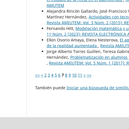
AMUTEM
Alejandra Rincón Gallardo, José Francisco
Martínez Hernández,
Actividades con tecn
Revista AMIUTEM: Vol. 3 Núm. 2 (2015):
Fernando Hitt,
Modelación matemática y u
11 Núm. 2 (2023): REVISTA ELECTRÓNIC
Elkin Osorio Amaya, Elena Nesterova,
El a
de la realidad aumentada
,
Revista AMIUT
Jorge Alberto Torres Guillen, Teresa Gabr
Hernández,
Problematización en alumnos y
,
Revista AMIUTEM: Vol. 5 Núm. 1 (2017)
<<
<
2
3
4
5
6
7
8
9
10
11
>
>>
También puede
Iniciar una búsqueda de simili