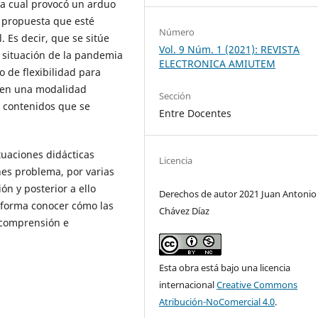
la cual provocó un arduo
a propuesta que esté
Número
. Es decir, que se sitúe
Vol. 9 Núm. 1 (2021): REVISTA
a situación de la pandemia
ELECTRONICA AMIUTEM
o de flexibilidad para
o en una modalidad
Sección
s contenidos que se
Entre Docentes
tuaciones didácticas
Licencia
nes problema, por varias
ón y posterior a ello
Derechos de autor 2021 Juan Antonio
a forma conocer cómo las
Chávez Díaz
 comprensión e
Esta obra está bajo una licencia
internacional
Creative Commons
Atribución-NoComercial 4.0
.