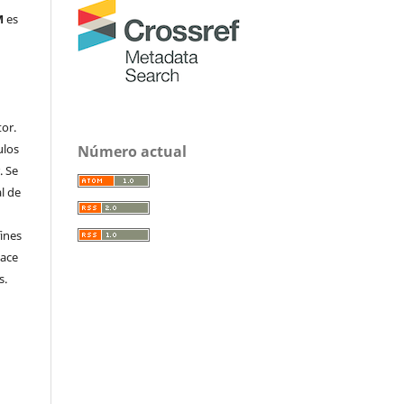
M
es
or.
ulos
Número actual
. Se
al de
fines
hace
s.