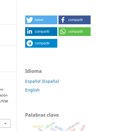
tweet
compartir
compartir
compartir
compartir
Idioma
Español (España)
English
omo
ación
IUTEM
,
7
Palabras clave
cálculo
variación
gráfica
tracker
integral