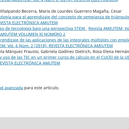
 Villalpando Becerra, María de Lourdes Guerrero Magaña, Cesar
ología para el aprendizaje del concepto de semejanza de triángul
 REVISTA ELECTRÓNICA AMUTEM
so de tecnología bajo una perspectiva STEM
,
Revista AMIUTEM: Vo
A AMIUTEM VOLUMEN XI NÚMERO 2
prendizaje de las aplicaciones de las integrales múltiples con empl
EM: Vol. 6 Núm. 2 (2018): REVISTA ELECTRÓNICA AMIUTEM
iela Márquez Frausto, Gabriela Godínez Dietrich, Rosa Elena Herná
 uso de las TIC en un primer curso de cálculo en el CUCEI de la 
: REVISTA ELECTRÓNICA AMUTEM
tud avanzada
para este artículo.