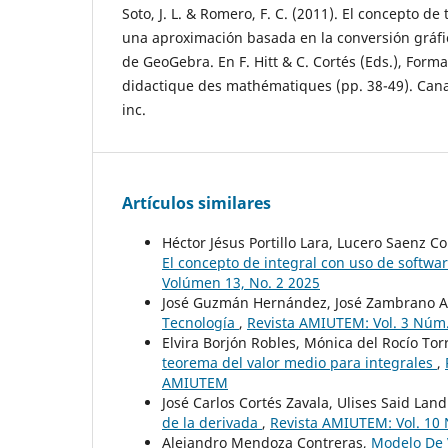
Soto, J. L. & Romero, F. C. (2011). El concepto de
una aproximación basada en la conversión gráfi
de GeoGebra. En F. Hitt & C. Cortés (Eds.), Form
didactique des mathématiques (pp. 38-49). Cana
inc.
Artículos similares
Héctor Jésus Portillo Lara, Lucero Saenz 
El concepto de integral con uso de softw
Volúmen 13, No. 2 2025
José Guzmán Hernández, José Zambrano A
Tecnología
,
Revista AMIUTEM: Vol. 3 Nú
Elvira Borjón Robles, Mónica del Rocío Tor
teorema del valor medio para integrales
,
AMIUTEM
José Carlos Cortés Zavala, Ulises Said Lan
de la derivada
,
Revista AMIUTEM: Vol. 1
Alejandro Mendoza Contreras,
Modelo De 