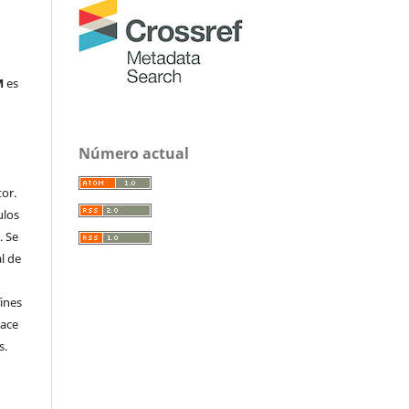
M
es
Número actual
or.
ulos
. Se
al de
fines
hace
s.