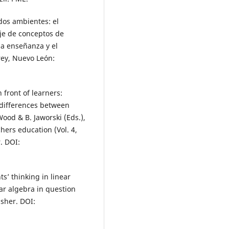
dos ambientes: el
aje de conceptos de
la enseñanza y el
rey, Nuevo León:
 front of learners:
 differences between
ood & B. Jaworski (Eds.),
ers education (Vol. 4,
. DOI:
s’ thinking in linear
ear algebra in question
sher. DOI: