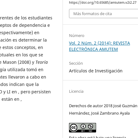
https://doi.org/10.65685/amiutem.v2i2.27
Más formatos de cita
erentes de los estudiantes
nceptos de dependencia e
respectivamente) en
Número
gación es determinar la
Vol. 2 Núm. 2 (2014): REVISTA
e estos conceptos, en
ELECTRÓNICA AMUTEM
ptuales en los que se
 Mason (2008) y
Teoría
Sección
gía utilizada tomó en
Artículos de Investigación
ntes llevaron a cabo en
ados indican que la
Licencia
 y LI en , pero persisten
 están en ,
Derechos de autor 2018 José Guzmán
Hernández, José Zambrano Ayala
Esta obra está bajo una licencia