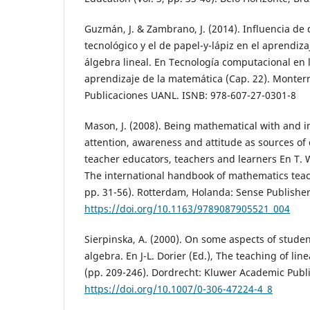
Guzmán, J. & Zambrano, J. (2014). Influencia de 
tecnológico y el de papel-y-lápiz en el aprendiz
álgebra lineal. En Tecnología computacional en 
aprendizaje de la matemática (Cap. 22). Monter
Publicaciones UANL. ISNB: 978-607-27-0301-8
Mason, J. (2008). Being mathematical with and in
attention, awareness and attitude as sources of
teacher educators, teachers and learners En T. W
The international handbook of mathematics teach
pp. 31-56). Rotterdam, Holanda: Sense Publisher
https://doi.org/10.1163/9789087905521_004
Sierpinska, A. (2000). On some aspects of student
algebra. En J-L. Dorier (Ed.), The teaching of lin
(pp. 209-246). Dordrecht: Kluwer Academic Publi
https://doi.org/10.1007/0-306-47224-4_8