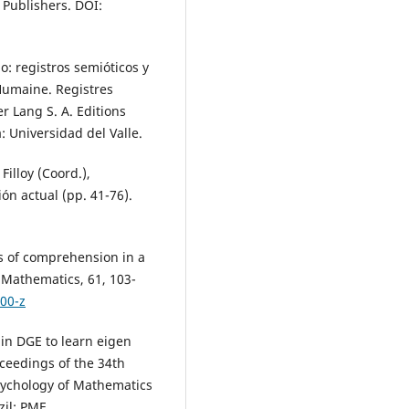
 Publishers. DOI:
: registros semióticos y
Humaine. Registres
r Lang S. A. Editions
: Universidad del Valle.
Filloy (Coord.),
ón actual (pp. 41-76).
ms of comprehension in a
 Mathematics, 61, 103-
00-z
n in DGE to learn eigen
roceedings of the 34th
Psychology of Mathematics
zil: PME.