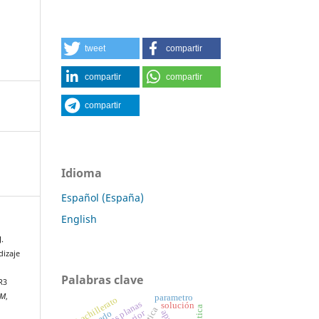
tweet
compartir
compartir
compartir
compartir
Idioma
Español (España)
English
.
dizaje
Palabras clave
R3
EM
,
parametro
bachillerato
curvas planas
solución