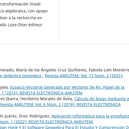
 transformación lineal:
co-algebraica, con apoyo
ation à la recherche en
dá: Loze-Dion éditeur
Coronado, María de los Ángeles Cruz Quiñones, Fabiola Lom Monárre
are didáctico Geogebra
,
Revista AMIUTEM: Vol. 13 Núm. 2 (2025):
yala,
Espacio Vectorial Generado por Vectores De Rn: Papel de la
m. 1 (2015): REVISTA ELECTRÓNICA AMUTEM
res Ibarra, Heriberto Morales de Ávila,
Cálculo de áreas mediante e
Revista AMIUTEM: Vol. 6 Núm. 2 (2018): REVISTA ELECTRÓNICA
dín Juárez, Enoc Rodríguez,
Aplicación informática para la enseñan
0 Núm. 1 (2022): REVISTA ELECTRÓNICA AMIUTEM
Van Hiele Y El Software Geogebra Para El Estudio Y Comprensión D