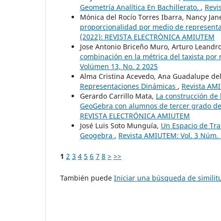
Geometría Analítica En Bachillerato.
,
Revi
Mónica del Rocío Torres Ibarra, Nancy Jane
proporcionalidad por medio de represent
(2022): REVISTA ELECTRÓNICA AMIUTEM
Jose Antonio Briceño Muro, Arturo Leandro
combinación en la métrica del taxista po
Volúmen 13, No. 2 2025
Alma Cristina Acevedo, Ana Guadalupe del 
Representaciones Dinámicas
,
Revista AM
Gerardo Carrillo Mata,
La construcción de 
GeoGebra con alumnos de tercer grado d
REVISTA ELECTRÓNICA AMIUTEM
José Luis Soto Munguía,
Un Espacio de Tra
Geogebra
,
Revista AMIUTEM: Vol. 3 Núm
1
2
3
4
5
6
7
8
>
>>
También puede
Iniciar una búsqueda de simili