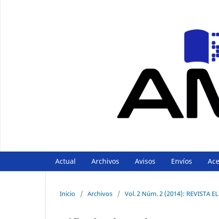
Actual
Archivos
Avisos
Envíos
Ac
Inicio
/
Archivos
/
Vol. 2 Núm. 2 (2014): REVIST