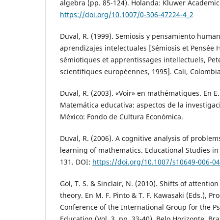
algebra (pp. 85-124). Holanda: Kluwer Academic
https://doi.org/10.1007/0-306-47224-4_2
Duval, R. (1999). Semiosis y pensamiento humano
aprendizajes intelectuales [Sémiosis et Pensée 
sémiotiques et apprentissages intellectuels, Pete
scientifiques européennes, 1995]. Cali, Colombia
Duval, R. (2003). «Voir» en mathématiques. En E. 
Matemática educativa: aspectos de la investigaci
México: Fondo de Cultura Económica.
Duval, R. (2006). A cognitive analysis of proble
learning of mathematics. Educational Studies in
131. DOI:
https://doi.org/10.1007/s10649-006-04
Gol, T. S. & Sinclair, N. (2010). Shifts of attentio
theory. En M. F. Pinto & T. F. Kawasaki (Eds.), P
Conference of the International Group for the 
Education (Vol. 3, pp. 33-40). Belo Horizonte, Bra