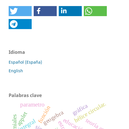
Idioma
Español (España)
English
Palabras clave
hélice circular.
parametro
gráfica
función
geogebra
applet
teoría apoe
integral