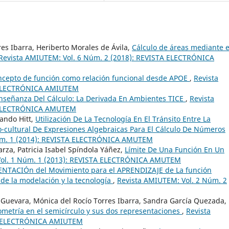
res Ibarra, Heriberto Morales de Ávila,
Cálculo de áreas mediante e
Revista AMIUTEM: Vol. 6 Núm. 2 (2018): REVISTA ELECTRÓNICA
oncepto de función como relación funcional desde APOE
,
Revista
A ELECTRÓNICA AMIUTEM
nseñanza Del Cálculo: La Derivada En Ambientes TICE
,
Revista
A ELECTRÓNICA AMUTEM
nando Hitt,
Utilización De La Tecnología En El Tránsito Entre La
io-cultural De Expresiones Algebraicas Para El Cálculo De Números
úm. 1 (2014): REVISTA ELECTRÓNICA AMUTEM
rza, Patricia Isabel Spíndola Yáñez,
Límite De Una Función En Un
Vol. 1 Núm. 1 (2013): REVISTA ELECTRÓNICA AMUTEM
NTACIÓn del Movimiento para el APRENDIZAJE de La función
 de la modelación y la tecnología
,
Revista AMIUTEM: Vol. 2 Núm. 2
lo Guevara, Mónica del Rocío Torres Ibarra, Sandra García Quezada,
ometría en el semicírculo y sus dos representaciones
,
Revista
TA ELECTRÓNICA AMIUTEM