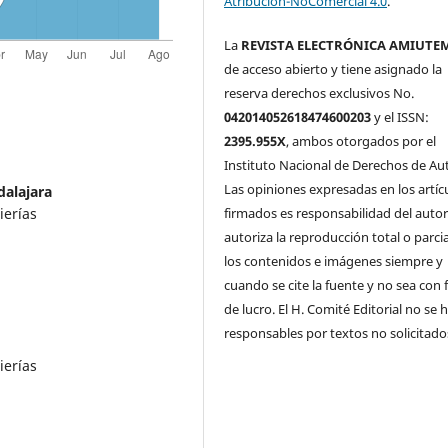
Atribución-NoComercial 4.0
.
La
REVISTA ELECTRÓNICA AMIUTE
de acceso abierto y tiene asignado la
reserva derechos exclusivos No.
042014052618474600203
y el ISSN:
2395.955X
, ambos otorgados por el
Instituto Nacional de Derechos de Aut
Las opiniones expresadas en los artíc
dalajara
firmados es responsabilidad del autor
ierías
autoriza la reproducción total o parci
los contenidos e imágenes siempre y
cuando se cite la fuente y no sea con 
de lucro. El H. Comité Editorial no se 
responsables por textos no solicitado
ierías