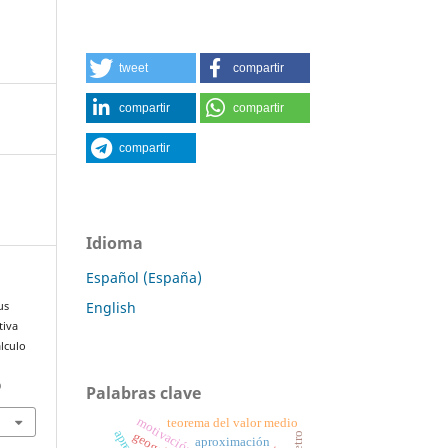
tweet
compartir
compartir
compartir
compartir
Idioma
Español (España)
English
us
tiva
lculo
0
Palabras clave
teorema del valor medio
geogebra
aproximación