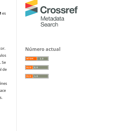
M
es
or.
Número actual
ulos
. Se
al de
fines
hace
s.