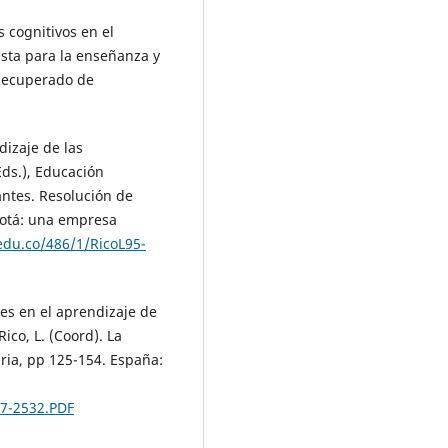
s cognitivos en el
ista para la enseñanza y
 Recuperado de
dizaje de las
Eds.), Educación
antes. Resolución de
gotá: una empresa
edu.co/486/1/RicoL95-
res en el aprendizaje de
co, L. (Coord). La
ia, pp 125-154. España:
97-2532.PDF