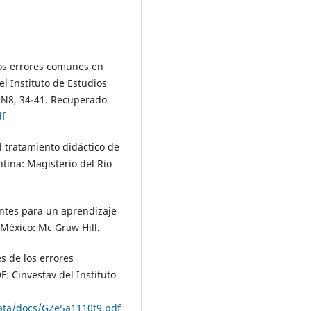
nos errores comunes en
el Instituto de Estudios
 N8, 34-41. Recuperado
df
El tratamiento didáctico de
tina: Magisterio del Rio
entes para un aprendizaje
. México: Mc Graw Hill.
és de los errores
F: Cinvestav del Instituto
data/docs/GZe5a1110t9.pdf