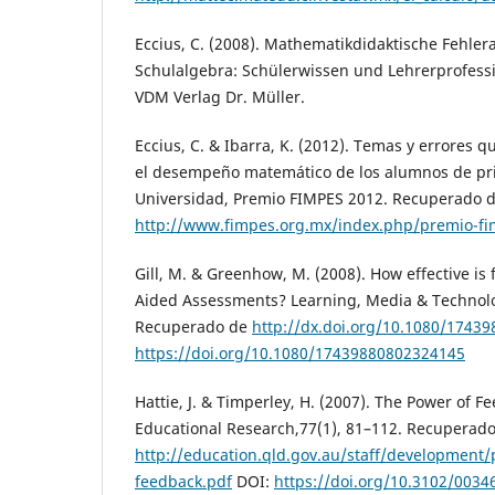
Eccius, C. (2008). Mathematikdidaktische Fehler
Schulalgebra: Schülerwissen und Lehrerprofess
VDM Verlag Dr. Müller.
Eccius, C. & Ibarra, K. (2012). Temas y errores 
el desempeño matemático de los alumnos de pri
Universidad, Premio FIMPES 2012. Recuperado 
http://www.fimpes.org.mx/index.php/premio-fi
Gill, M. & Greenhow, M. (2008). How effective i
Aided Assessments? Learning, Media & Technolog
Recuperado de
http://dx.doi.org/10.1080/1743
https://doi.org/10.1080/17439880802324145
Hattie, J. & Timperley, H. (2007). The Power of F
Educational Research,77(1), 81–112. Recuperad
http://education.qld.gov.au/staff/development
feedback.pdf
DOI:
https://doi.org/10.3102/003