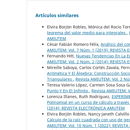
Artículos similares
Elvira Borjón Robles, Mónica del Rocío Tor
teorema del valor medio para integrales
,
AMIUTEM
César Fabián Romero Félix,
Análisis del c
AMIUTEM: Vol. 7 Núm. 1 (2019): REVIST
Fernando Hitt,
Nuevas Tendencias En La E
AMIUTEM: Vol. 2 Núm. 2 (2014): REVIST
Mireille Saboya, Carlos Cortés Zavala, Fer
Aritmética Y El Álgebra: Construcción Soc
Triangulares
,
Revista AMIUTEM: Vol. 2 N
Teresa Valerio López, Carmen Sosa Sosa Ga
Punto Y En El Infinito
,
Revista AMIUTEM: 
Lorenza Illanes, Ruth Rodríguez,
EXPERIME
Polinomial en un curso de cálculo a través
(2014): REVISTA ELECTRÓNICA AMUTEM
Elvira Borjón Robles, Nancy Janeth Calvil
Cálculo de la raíz cuadrada con uso de ge
AMIUTEM: Vol. 10 Núm. 1 (2022): REVIS