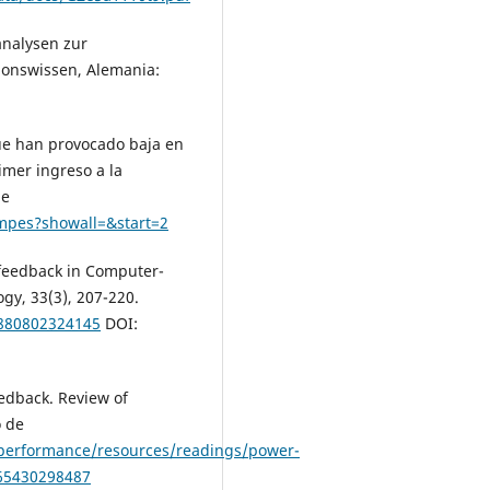
analysen zur
ionswissen, Alemania:
que han provocado baja en
mer ingreso a la
de
mpes?showall=&start=2
s feedback in Computer-
y, 33(3), 207-220.
9880802324145
DOI:
eedback. Review of
o de
/performance/resources/readings/power-
465430298487