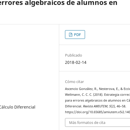
 errores algebraicos de alumnos en
PDF
Publicado
2018-02-14
Cómo citar
Ascencio González, R., Nesterova, E., & Ecci
Wellmann, C. C. C. (2018). Estrategia correc
para errores algebraicos de alumnos en Cá
Cálculo Diferencial
Diferencial.
Revista AMIUTEM
,
5
(2), 46–58.
https://doi.org/10.65685/amiutem.v5i2.14
Más formatos de cita