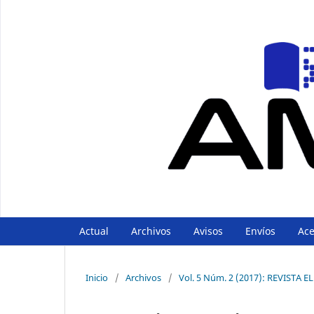
Actual
Archivos
Avisos
Envíos
Ac
Inicio
/
Archivos
/
Vol. 5 Núm. 2 (2017): REVIST