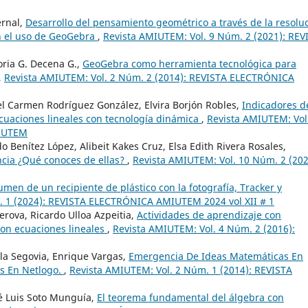
ernal,
Desarrollo del pensamiento geométrico a través de la resolu
n el uso de GeoGebra
,
Revista AMIUTEM: Vol. 9 Núm. 2 (2021): REV
oria G. Decena G.,
GeoGebra como herramienta tecnológica para
,
Revista AMIUTEM: Vol. 2 Núm. 2 (2014): REVISTA ELECTRÓNICA
el Carmen Rodríguez González, Elvira Borjón Robles,
Indicadores d
cuaciones lineales con tecnología dinámica
,
Revista AMIUTEM: Vol
MIUTEM
 Benítez López, Alibeit Kakes Cruz, Elsa Edith Rivera Rosales,
ancia ¿Qué conoces de ellas?
,
Revista AMIUTEM: Vol. 10 Núm. 2 (202
men de un recipiente de plástico con la fotografía, Tracker y
. 1 (2024): REVISTA ELECTRÓNICA AMIUTEM 2024 vol XII # 1
erova, Ricardo Ulloa Azpeitia,
Actividades de aprendizaje con
on ecuaciones lineales
,
Revista AMIUTEM: Vol. 4 Núm. 2 (2016):
a Segovia, Enrique Vargas,
Emergencia De Ideas Matemáticas En
as En Netlogo.
,
Revista AMIUTEM: Vol. 2 Núm. 1 (2014): REVISTA
sé Luis Soto Munguía,
El teorema fundamental del álgebra con