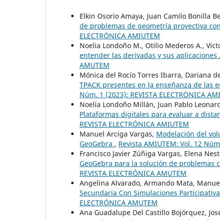
Elkin Osorio Amaya, Juan Camilo Bonilla B
de problemas de geometría proyectiva co
ELECTRÓNICA AMIUTEM
Noelia Londoño M., Otilio Mederos A., Vict
entender las derivadas y sus aplicaciones
AMUTEM
Mónica del Rocío Torres Ibarra, Dariana d
TPACK presentes en la enseñanza de las e
Núm. 1 (2023): REVISTA ELECTRÓNICA A
Noelia Londoño Millán, Juan Pablo Leonardo
Plataformas digitales para evaluar a dist
REVISTA ELECTRÓNICA AMIUTEM
Manuel Arciga Vargas,
Modelación del volu
GeoGebra
,
Revista AMIUTEM: Vol. 12 Núm
Francisco Javier Zúñiga Vargas, Elena Nest
GeoGebra para la solución de problemas c
REVISTA ELECTRÓNICA AMUTEM
Angelina Alvarado, Armando Mata, Manuel
Secundaria Con Simulaciones Participativ
ELECTRÓNICA AMUTEM
Ana Guadalupe Del Castillo Bojórquez, Jo