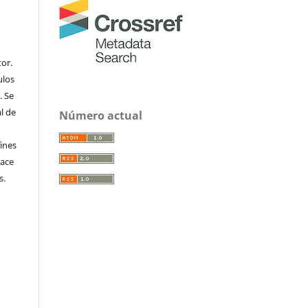
or.
ulos
. Se
al de
Número actual
fines
hace
s.