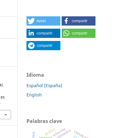
tweet
compartir
compartir
compartir
compartir
Idioma
Español (España)
8).
English
189.
0
Palabras clave
solución
gráfica
curvas planas
integral