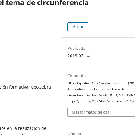
el tema de circunferencia
PDF
Publicado
2018-02-14
Cómo citar
Ulloa Azpeitia, R., & Gándara Cantú, L. (201
ción formativa, GeoGebra
Alternativa didáctica para el tema de
circunferencia.
Revista AMIUTEM
,
5
(1), 183–
https://doi.org/10.65685/amiutem.v5i1.13
Más formatos de cita
os en la realización del
Número