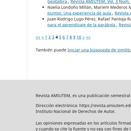
GeoGebra
,
Revista AMIUTEM: Vol. 3 Núm
Noelia Londoño Millán, Mariem Mederos M
puntos: Una experiencia de aula
,
Revista
Juan Rodrigo Lugo Pérez, Rafael Pantoja 
para el aprendizaje de la parábola
,
Revis
<<
<
1
2
3
4
5
6
7
8
9
10
>
>>
También puede
Iniciar una búsqueda de simili
Revista AMIUTEM, es una publicación semestral 
Dirección electrónica: https:/revista.amiutem.
Instituto Nacional de Derechos de Autor.
Las opiniones expresadas en los artículos firmad
y cuando se cite la fuente y no sea con fines de