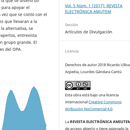
n la que se diseñó un
Vol. 5 Núm. 1 (2017): REVISTA
 para apoyar el
ELECTRÓNICA AMUTEM
 vez que se contó con el
es que llevaran a la
Sección
a alternativa, se
Artículos de Divulgación
xpertos, entrevista
en grupo grande. El
nes del OPA.
Licencia
Derechos de autor 2018 Ricardo Ulloa
Azpeitia, Lourdes Gándara Cantú
Esta obra está bajo una licencia
internacional
Creative Commons
Atribución-NoComercial 4.0
.
La
REVISTA ELECTRÓNICA AMIUTE
de acceso abierto y tiene asignado la