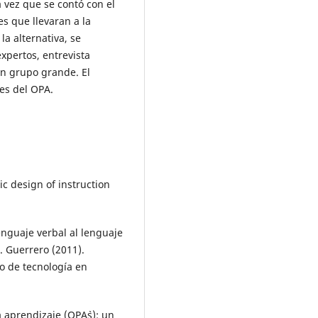
 vez que se contó con el
es que llevaran a la
a alternativa, se
xpertos, entrevista
en grupo grande. El
nes del OPA.
tic design of instruction
lenguaje verbal al lenguaje
. Guerrero (2011).
o de tecnología en
a aprendizaje (OPA`s): un