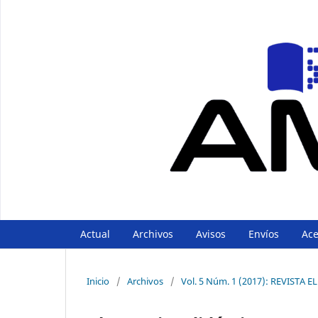
Actual
Archivos
Avisos
Envíos
Ac
Inicio
/
Archivos
/
Vol. 5 Núm. 1 (2017): REVIST