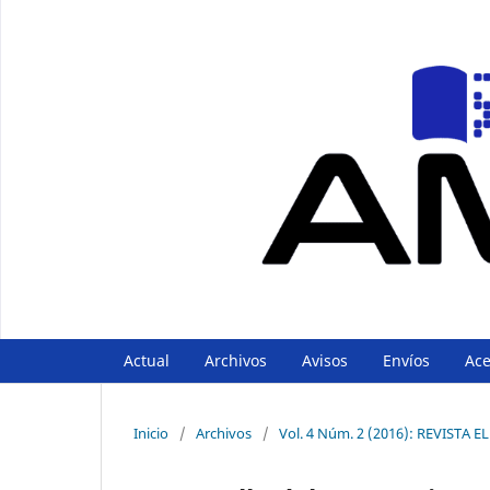
Actual
Archivos
Avisos
Envíos
Ac
Inicio
/
Archivos
/
Vol. 4 Núm. 2 (2016): REVIST