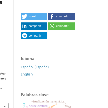
s
tweet
compartir
compartir
compartir
compartir
Idioma
Español (España)
English
dívar
nto y
ta
Palabras clave
4
visualización matemática
significado
hélice circular.