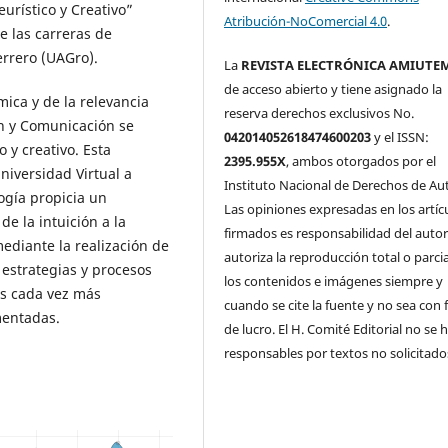
urístico y Creativo”
Atribución-NoComercial 4.0
.
e las carreras de
rrero (UAGro).
La
REVISTA ELECTRÓNICA AMIUTE
de acceso abierto y tiene asignado la
ica y de la relevancia
reserva derechos exclusivos No.
ón y Comunicación se
042014052618474600203
y el ISSN:
 y creativo. Esta
2395.955X
, ambos otorgados por el
niversidad Virtual a
Instituto Nacional de Derechos de Aut
ogía propicia un
Las opiniones expresadas en los artíc
e la intuición a la
firmados es responsabilidad del autor
diante la realización de
autoriza la reproducción total o parci
 estrategias y procesos
los contenidos e imágenes siempre y
s cada vez más
cuando se cite la fuente y no sea con 
mentadas.
de lucro. El H. Comité Editorial no se 
responsables por textos no solicitado