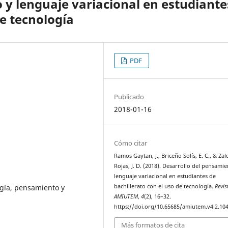
 y lenguaje variacional en estudiante
de tecnología
PDF
Publicado
2018-01-16
Cómo citar
Ramos Gaytan, J., Briceño Solís, E. C., & Zal
Rojas, J. D. (2018). Desarrollo del pensamie
lenguaje variacional en estudiantes de
ogía, pensamiento y
bachillerato con el uso de tecnología.
Revis
AMIUTEM
,
4
(2), 16–32.
https://doi.org/10.65685/amiutem.v4i2.10
Más formatos de cita