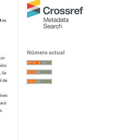
M
es
Número actual
or.
ulos
. Se
al de
fines
hace
s.