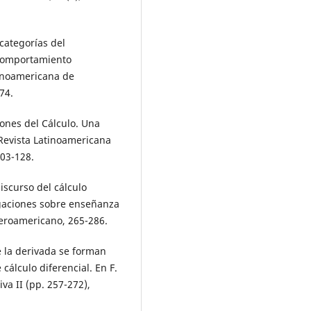
categorías del
l comportamiento
tinoamericana de
74.
iones del Cálculo. Una
 Revista Latinoamericana
103-128.
discurso del cálculo
igaciones sobre enseñanza
beroamericano, 265-286.
e la derivada se forman
cálculo diferencial. En F.
va II (pp. 257-272),