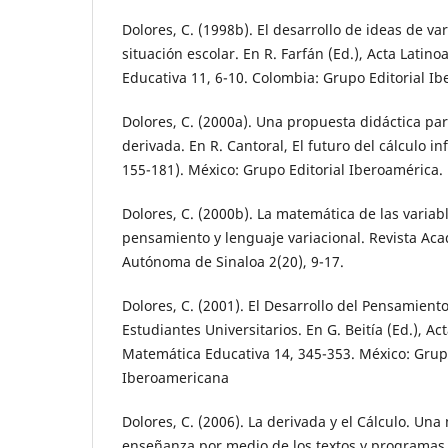
Dolores, C. (1998b). El desarrollo de ideas de va
situación escolar. En R. Farfán (Ed.), Acta Lati
Educativa 11, 6-10. Colombia: Grupo Editorial I
Dolores, C. (2000a). Una propuesta didáctica pa
derivada. En R. Cantoral, El futuro del cálculo in
155-181). México: Grupo Editorial Iberoamérica.
Dolores, C. (2000b). La matemática de las variabl
pensamiento y lenguaje variacional. Revista Ac
Autónoma de Sinaloa 2(20), 9-17.
Dolores, C. (2001). El Desarrollo del Pensamient
Estudiantes Universitarios. En G. Beitía (Ed.), A
Matemática Educativa 14, 345-353. México: Grupo
Iberoamericana
Dolores, C. (2006). La derivada y el Cálculo. Un
enseñanza por medio de los textos y programas. E