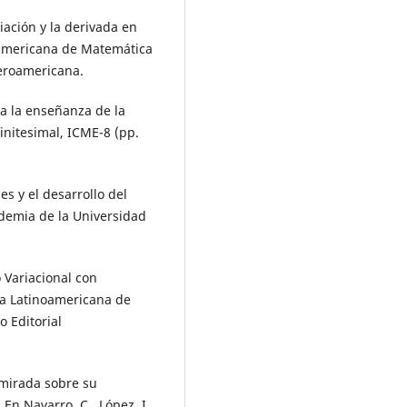
riación y la derivada en
noamericana de Matemática
beroamericana.
ra la enseñanza de la
finitesimal, ICME-8 (pp.
es y el desarrollo del
ademia de la Universidad
o Variacional con
cta Latinoamericana de
 Editorial
a mirada sobre su
n Navarro, C., López, I.,