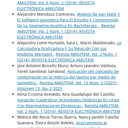
AMIUTEM: Vol. 6 Núm. 2 (2018): REVISTA
ELECTRÓNICA AMIUTEM
Alejandro Mendoza Contreras,
Modelo De Van Hiele Y
El Software Geogebra Para El Estudio Y Comprensión
De La Geometría Analítica En Bachillerato.
,
Revista
AMIUTEM: Vol. 2 Núm. 1 (2014): REVISTA
ELECTRÓNICA AMUTEM
Alejandro Lome Hurtado, Sara L. Marín Maldonado,
La
Calculadora Graficadora Y Su Relación Con Los
Modelos Mentales
,
Revista AMIUTEM: Vol. 2 Núm. 1
(2014): REVISTA ELECTRÓNICA AMUTEM
Jose Antonio Briceño Muro, Arturo Leandro Valdivia,
Yareli Sandoval Sandoval,
Aplicación del concepto de
combinación en la métrica del taxista por medio de
Geogebra
,
Revista AMIUTEM: Vol. 13 Núm. 2 (2025):
Volúmen 13, No. 2 2025
Alma Cristina Acevedo, Ana Guadalupe del Castillo,
Variación Cuadrática: Actividades Didácticas En Línea
Con Representaciones Dinámicas
,
Revista AMIUTEM:
Vol. 2 Núm. 1 (2014): REVISTA ELECTRÓNICA AMUTEM
Mónica del Rocío Torres Ibarra, Nancy Janeth Calvillo
Guevara, Elvira Borjón Robles,
Acercamiento al