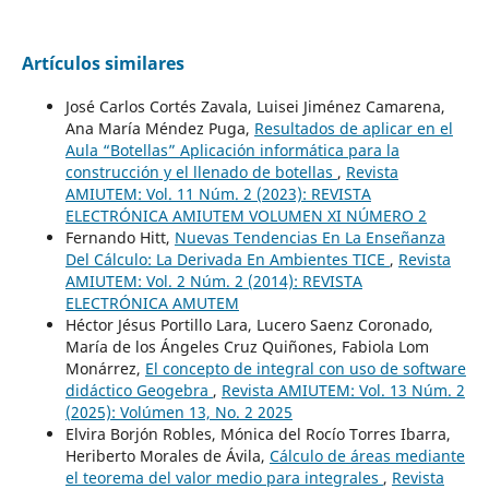
Artículos similares
José Carlos Cortés Zavala, Luisei Jiménez Camarena,
Ana María Méndez Puga,
Resultados de aplicar en el
Aula “Botellas” Aplicación informática para la
construcción y el llenado de botellas
,
Revista
AMIUTEM: Vol. 11 Núm. 2 (2023): REVISTA
ELECTRÓNICA AMIUTEM VOLUMEN XI NÚMERO 2
Fernando Hitt,
Nuevas Tendencias En La Enseñanza
Del Cálculo: La Derivada En Ambientes TICE
,
Revista
AMIUTEM: Vol. 2 Núm. 2 (2014): REVISTA
ELECTRÓNICA AMUTEM
Héctor Jésus Portillo Lara, Lucero Saenz Coronado,
María de los Ángeles Cruz Quiñones, Fabiola Lom
Monárrez,
El concepto de integral con uso de software
didáctico Geogebra
,
Revista AMIUTEM: Vol. 13 Núm. 2
(2025): Volúmen 13, No. 2 2025
Elvira Borjón Robles, Mónica del Rocío Torres Ibarra,
Heriberto Morales de Ávila,
Cálculo de áreas mediante
el teorema del valor medio para integrales
,
Revista