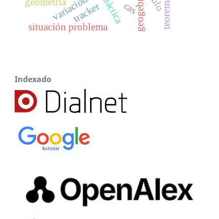
geogebra.
variación
geometría
cas
tracker
situación problema
Indexado