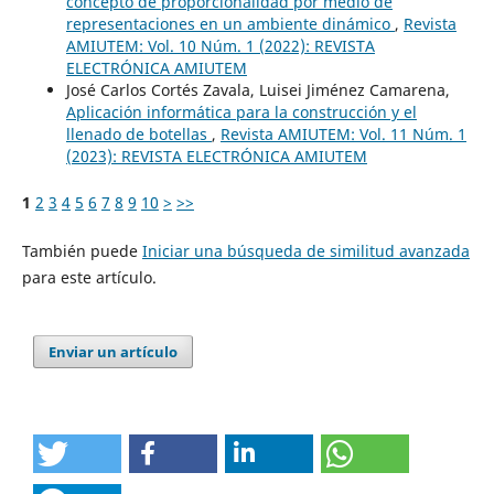
concepto de proporcionalidad por medio de
representaciones en un ambiente dinámico
,
Revista
AMIUTEM: Vol. 10 Núm. 1 (2022): REVISTA
ELECTRÓNICA AMIUTEM
José Carlos Cortés Zavala, Luisei Jiménez Camarena,
Aplicación informática para la construcción y el
llenado de botellas
,
Revista AMIUTEM: Vol. 11 Núm. 1
(2023): REVISTA ELECTRÓNICA AMIUTEM
1
2
3
4
5
6
7
8
9
10
>
>>
También puede
Iniciar una búsqueda de similitud avanzada
para este artículo.
Enviar un artículo