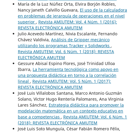
María de la Luz Núñez Orta, Elvira Borjón Robles,
Nancy Janeth Calvillo Guevara,
El uso de la calculadora
en problemas de jerarquía de operaciones en el nivel
superior
,
Revista AMIUTEM: Vol. 4 Núm. 1 (2016):
REVISTA ELECTRÓNICA AMUTEM
Julio Acevedo Martínez, Nivia Escalante, Fernando
Chávez Valdivia,
Análisis de Gripper mecánico
utilizando los programas Tracker y Solidworks
,
Revista AMIUTEM: Vol. 6 Núm. 1 (2018): REVISTA
ELECTRÓNICA AMUTEM
Gessure Abisaí Espino Flores, José Trinidad Ulloa
Ibarra,
La herramienta tecnológica como apoyo en
una propuesta didáctica en torno a la correlación
lineal
,
Revista AMIUTEM: Vol. 5 Núm. 1 (2017):
REVISTA ELECTRÓNICA AMUTEM
José Luis Villalobos Santana, Marco Antonio Guzmán
Solano, Victor Hugo Rentería Palomares, Ana Virginia
Lares Sánchez,
Estrategia didáctica para promover la
modelación matemática en un contexto educativo en
base a competencias
,
Revista AMIUTEM: Vol. 6 Núm. 1
(2018): REVISTA ELECTRÓNICA AMUTEM
José Luis Soto Munguía, César Fabián Romero Félix,