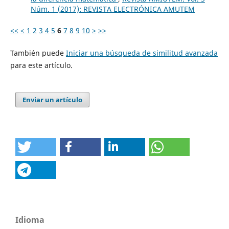
Núm. 1 (2017): REVISTA ELECTRÓNICA AMUTEM
<<
<
1
2
3
4
5
6
7
8
9
10
>
>>
También puede
Iniciar una búsqueda de similitud avanzada
para este artículo.
Enviar un artículo
Idioma