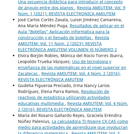
Una secuencia didáctica para introducir el concepto
de ángulo entre dos planos
,
Revista AMIUTEM: Vol. 9
Núm. 1 (2021): REVISTA ELECTRONICA AMIUTEM
José Carlos Cortés Zavala, Luisei Jiménez Camarena,
Ana María Méndez Puga,
Resultados de aplicar en el
Aula “Botellas” Aplicación informática para la
construcción y el llenado de botellas
,
Revista
AMIUTEM: Vol. 11 Núm. 2 (2023): REVISTA
ELECTRÓNICA AMIUTEM VOLUMEN XI NÚMERO 2
Elvira Borjón Robles, Mónica del Rocío Torres Ibarra,
Leopoldo Trueba Vázquez,
Uso de tecnología y
enseñanza de las matemáticas en el nivel superior en
Zacatecas
,
Revista AMIUTEM: Vol. 4 Núm. 2 (2016):
REVISTA ELECTRÓNICA AMUTEM
Gudelia Figueroa Preciado, Irma Nancy Larios
Rodríguez, Elena Parra Ramos,
Resolución de
reactivos de estadística utilizando actividades
educativas multimedia
,
Revista AMIUTEM: Vol. 4 Núm.
2 (2016): REVISTA ELECTRÓNICA AMUTEM
María del Rosario Gallardo Reyes, Graciela Eréndira
Núñez Palenius,
La calculadora TI-Nspire CX CAS como
medio para actividades de aprendizaje que involucran
la diferencia matemática
,
Revista AMIUTEM: Vol. 5