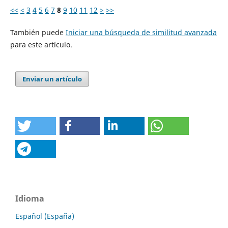
<<
<
3
4
5
6
7
8
9
10
11
12
>
>>
También puede
Iniciar una búsqueda de similitud avanzada
para este artículo.
Enviar un artículo
Idioma
Español (España)