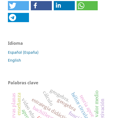
Idioma
Español (España)
English
Palabras clave
geogebra.
cálculo
teorema del valor medio
hélice circular.
enseñanza
curvas planas
teoría apoe
estrategia didáctica
geogebra
video educativo
objetivación
bachillerato
función