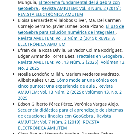
Munguía,
El teorema fundamental del álgebra con
GeoGebra
,
Revista AMIUTEM: Vol. 3 Núm. 2 (2015):
REVISTA ELECTRÓNICA AMUTEM
Eloísa Bernardett Villalobos Oliver, Ma. Del Carmen
Cornejo Serrano, Javier Ismael Sosa Pizano,
El uso de
GeoGebra para solución numérica de integrales
,
Revista AMIUTEM: Vol. 3 Núm. 2 (2015): REVISTA
ELECTRÓNICA AMUTEM
Efraín de la Rosa Dávila, Salvador Colima Rodríguez,
Edgar Armando Torres Báez,
Fractales en Geogebra
,
Revista AMIUTEM: Vol. 13 Núm. 2 (2025): Volúmen 13,
No. 2 2025
Noelia Londoño Millán, Mariem Mederos Madrazo,
Alibeit Kakes Cruz,
Cómo modelar una cónica con
cinco puntos: Una experiencia de aula
,
Revista
AMIUTEM: Vol. 13 Núm. 2 (2025): Volúmen 13, No. 2
2025
Edson Gilberto Pérez Pérez, Verónica Vargas Alejo,
Secuencia didáctica para el aprendizaje de sistemas
de ecuaciones lineales con GeoGebra
,
Revista
AMIUTEM: Vol. 7 Núm. 2 (2019): REVISTA
ELECTRÓNICA AMIUTEM
Clara Regina Moncada Andino, Deyanira Ochoa