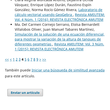
Vásquez, Enrique López Durán, Faustino Espín
González, Norma Rocío Gómez Rivera,
Laboratorio de
cálculo vectorial usando GeoGebra
,
Revista AMIUTEM:
Vol. 4 Núm. 1 (2016): REVISTA ELECTRÓNICA AMUTEM
Ma. Del Carmen Cornejo Serrano, Eloísa Bernardett
Villalobos Oliver, Juan Manuel Tabares Martínez,
Simulación de la solución de una ecuación diferencial,
para mostrar la variación de la altura de tanques de
diferentes geometrías
,
Revista AMIUTEM: Vol. 3 Núm.
1 (2015): REVISTA ELECTRÓNICA AMUTEM
<<
<
1
2
3
4
5
6
7
8
9
>
>>
También puede
Iniciar una búsqueda de similitud avanzada
para este artículo.
Enviar un artículo