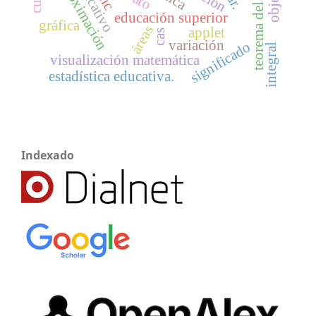
aproximación
tic
educación superior
gráfica
áreas
applet
cas
variación
significado
integral
visualización matemática
estadística educativa.
Indexado