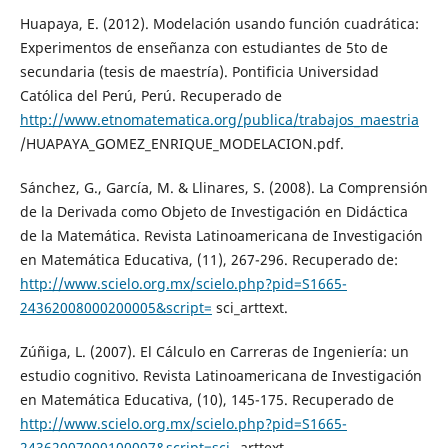
Huapaya, E. (2012). Modelación usando función cuadrática:
Experimentos de enseñanza con estudiantes de 5to de
secundaria (tesis de maestría). Pontificia Universidad
Católica del Perú, Perú. Recuperado de
http://www.etnomatematica.org/publica/trabajos_maestria
/HUAPAYA_GOMEZ_ENRIQUE_MODELACION.pdf.
Sánchez, G., García, M. & Llinares, S. (2008). La Comprensión
de la Derivada como Objeto de Investigación en Didáctica
de la Matemática. Revista Latinoamericana de Investigación
en Matemática Educativa, (11), 267-296. Recuperado de:
http://www.scielo.org.mx/scielo.php?pid=S1665-
24362008000200005&script=
sci_arttext.
Zúñiga, L. (2007). El Cálculo en Carreras de Ingeniería: un
estudio cognitivo. Revista Latinoamericana de Investigación
en Matemática Educativa, (10), 145-175. Recuperado de
http://www.scielo.org.mx/scielo.php?pid=S1665-
24362007000100007&script=sci_
arttext.