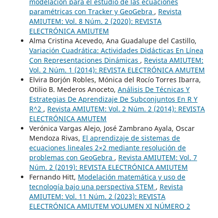
modelación para el estudio de las ecuaciones
paramétricas con Tracker y GeoGebra
,
Revista
AMIUTEM: Vol. 8 Núm. 2 (2020): REVISTA
ELECTRÓNICA AMIUTEM
Alma Cristina Acevedo, Ana Guadalupe del Castillo,
Variación Cuadrática: Actividades Didácticas En Línea
Con Representaciones Dinámicas
,
Revista AMIUTEM:
Vol. 2 Núm. 1 (2014): REVISTA ELECTRÓNICA AMUTEM
Elvira Borjón Robles, Mónica del Rocío Torres Ibarra,
Otilio B. Mederos Anoceto,
Análisis De Técnicas Y
Estrategias De Aprendizaje De Subconjuntos En R Y
R^2
,
Revista AMIUTEM: Vol. 2 Núm. 2 (2014): REVISTA
ELECTRÓNICA AMUTEM
Verónica Vargas Alejo, José Zambrano Ayala, Oscar
Mendoza Rivas,
El aprendizaje de sistemas de
ecuaciones lineales 2×2 mediante resolución de
problemas con GeoGebra
,
Revista AMIUTEM: Vol. 7
Núm. 2 (2019): REVISTA ELECTRÓNICA AMIUTEM
Fernando Hitt,
Modelación matemática y uso de
tecnología bajo una perspectiva STEM
,
Revista
AMIUTEM: Vol. 11 Núm. 2 (2023): REVISTA
ELECTRÓNICA AMIUTEM VOLUMEN XI NÚMERO 2