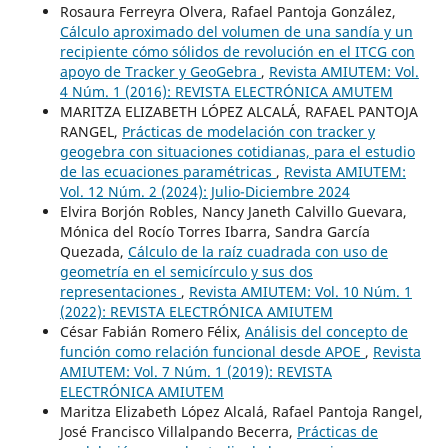
Rosaura Ferreyra Olvera, Rafael Pantoja González,
Cálculo aproximado del volumen de una sandía y un
recipiente cómo sólidos de revolución en el ITCG con
apoyo de Tracker y GeoGebra
,
Revista AMIUTEM: Vol.
4 Núm. 1 (2016): REVISTA ELECTRÓNICA AMUTEM
MARITZA ELIZABETH LÓPEZ ALCALÁ, RAFAEL PANTOJA
RANGEL,
Prácticas de modelación con tracker y
geogebra con situaciones cotidianas, para el estudio
de las ecuaciones paramétricas
,
Revista AMIUTEM:
Vol. 12 Núm. 2 (2024): Julio-Diciembre 2024
Elvira Borjón Robles, Nancy Janeth Calvillo Guevara,
Mónica del Rocío Torres Ibarra, Sandra García
Quezada,
Cálculo de la raíz cuadrada con uso de
geometría en el semicírculo y sus dos
representaciones
,
Revista AMIUTEM: Vol. 10 Núm. 1
(2022): REVISTA ELECTRÓNICA AMIUTEM
César Fabián Romero Félix,
Análisis del concepto de
función como relación funcional desde APOE
,
Revista
AMIUTEM: Vol. 7 Núm. 1 (2019): REVISTA
ELECTRÓNICA AMIUTEM
Maritza Elizabeth López Alcalá, Rafael Pantoja Rangel,
José Francisco Villalpando Becerra,
Prácticas de