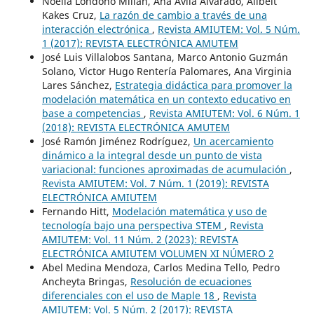
Noelia Londoño Millán, Ana Ávila Alvarado, Alibeit
Kakes Cruz,
La razón de cambio a través de una
interacción electrónica
,
Revista AMIUTEM: Vol. 5 Núm.
1 (2017): REVISTA ELECTRÓNICA AMUTEM
José Luis Villalobos Santana, Marco Antonio Guzmán
Solano, Victor Hugo Rentería Palomares, Ana Virginia
Lares Sánchez,
Estrategia didáctica para promover la
modelación matemática en un contexto educativo en
base a competencias
,
Revista AMIUTEM: Vol. 6 Núm. 1
(2018): REVISTA ELECTRÓNICA AMUTEM
José Ramón Jiménez Rodríguez,
Un acercamiento
dinámico a la integral desde un punto de vista
variacional: funciones aproximadas de acumulación
,
Revista AMIUTEM: Vol. 7 Núm. 1 (2019): REVISTA
ELECTRÓNICA AMIUTEM
Fernando Hitt,
Modelación matemática y uso de
tecnología bajo una perspectiva STEM
,
Revista
AMIUTEM: Vol. 11 Núm. 2 (2023): REVISTA
ELECTRÓNICA AMIUTEM VOLUMEN XI NÚMERO 2
Abel Medina Mendoza, Carlos Medina Tello, Pedro
Ancheyta Bringas,
Resolución de ecuaciones
diferenciales con el uso de Maple 18
,
Revista
AMIUTEM: Vol. 5 Núm. 2 (2017): REVISTA