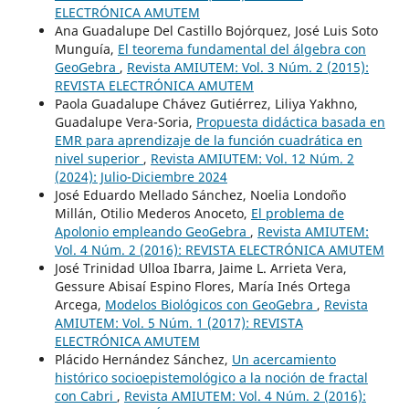
ELECTRÓNICA AMUTEM
Ana Guadalupe Del Castillo Bojórquez, José Luis Soto
Munguía,
El teorema fundamental del álgebra con
GeoGebra
,
Revista AMIUTEM: Vol. 3 Núm. 2 (2015):
REVISTA ELECTRÓNICA AMUTEM
Paola Guadalupe Chávez Gutiérrez, Liliya Yakhno,
Guadalupe Vera-Soria,
Propuesta didáctica basada en
EMR para aprendizaje de la función cuadrática en
nivel superior
,
Revista AMIUTEM: Vol. 12 Núm. 2
(2024): Julio-Diciembre 2024
José Eduardo Mellado Sánchez, Noelia Londoño
Millán, Otilio Mederos Anoceto,
El problema de
Apolonio empleando GeoGebra
,
Revista AMIUTEM:
Vol. 4 Núm. 2 (2016): REVISTA ELECTRÓNICA AMUTEM
José Trinidad Ulloa Ibarra, Jaime L. Arrieta Vera,
Gessure Abisaí Espino Flores, María Inés Ortega
Arcega,
Modelos Biológicos con GeoGebra
,
Revista
AMIUTEM: Vol. 5 Núm. 1 (2017): REVISTA
ELECTRÓNICA AMUTEM
Plácido Hernández Sánchez,
Un acercamiento
histórico socioepistemológico a la noción de fractal
con Cabri
,
Revista AMIUTEM: Vol. 4 Núm. 2 (2016):