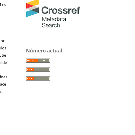
M
es
or.
ulos
Número actual
. Se
al de
fines
hace
s.