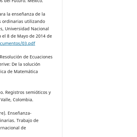
s del Futuro. México.
para la enseñanza de la
 ordinarias utilizando
es, Universidad Nacional
 el 8 de Mayo de 2014 de
ocumentos/03.pdf
). Resolución de Ecuaciones
rive: De la solución
erica de Matemática
. Registros semióticos y
 Valle, Colombia.
bre). Enseñanza-
inarias. Trabajo de
ernacional de