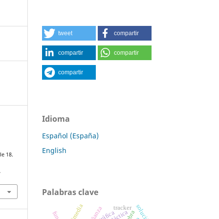
tweet
compartir
compartir
compartir
compartir
Idioma
Español (España)
English
le 18.
7
Palabras clave
solución
tracker
enseñanza
gráfica