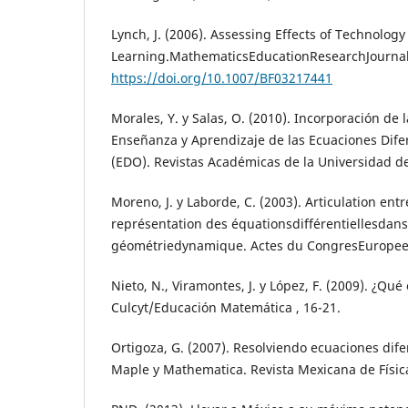
Lynch, J. (2006). Assessing Effects of Technolo
Learning.MathematicsEducationResearchJournal,
https://doi.org/10.1007/BF03217441
Morales, Y. y Salas, O. (2010). Incorporación de 
Enseñanza y Aprendizaje de las Ecuaciones Dife
(EDO). Revistas Académicas de la Universidad de
Moreno, J. y Laborde, C. (2003). Articulation entr
représentation des équationsdifférentiellesda
géométriedynamique. Actes du CongresEuropeen
Nieto, N., Viramontes, J. y López, F. (2009). ¿Qu
Culcyt/Educación Matemática , 16-21.
Ortigoza, G. (2007). Resolviendo ecuaciones dife
Maple y Mathematica. Revista Mexicana de Físic