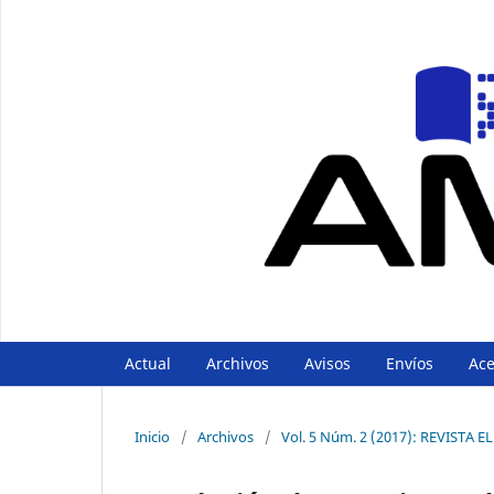
Actual
Archivos
Avisos
Envíos
Ac
Inicio
/
Archivos
/
Vol. 5 Núm. 2 (2017): REVIST