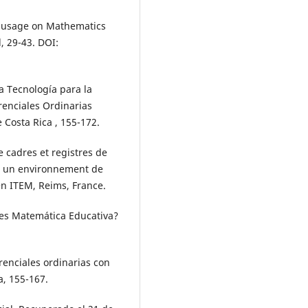
gy usage on Mathematics
 29-43. DOI:
la Tecnología para la
renciales Ordinarias
 Costa Rica , 155-172.
e cadres et registres de
ns un environnement de
 ITEM, Reims, France.
é es Matemática Educativa?
renciales ordinarias con
a, 155-167.