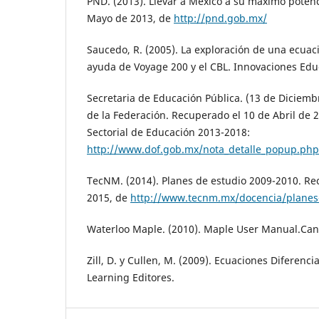
PND. (2013). Llevar a México a su máximo potenc
Mayo de 2013, de
http://pnd.gob.mx/
Saucedo, R. (2005). La exploración de una ecuaci
ayuda de Voyage 200 y el CBL. Innovaciones Educ
Secretaria de Educación Pública. (13 de Diciembr
de la Federación. Recuperado el 10 de Abril de
Sectorial de Educación 2013-2018:
http://www.dof.gob.mx/nota_detalle_popup.ph
TecNM. (2014). Planes de estudio 2009-2010. Re
2015, de
http://www.tecnm.mx/docencia/planes
Waterloo Maple. (2010). Maple User Manual.Can
Zill, D. y Cullen, M. (2009). Ecuaciones Diferenc
Learning Editores.