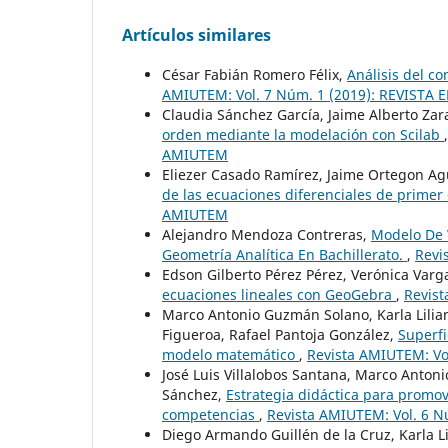
Artículos similares
César Fabián Romero Félix,
Análisis del c
AMIUTEM: Vol. 7 Núm. 1 (2019): REVIST
Claudia Sánchez García, Jaime Alberto Z
orden mediante la modelación con Scilab
AMIUTEM
Eliezer Casado Ramírez, Jaime Ortegon Ag
de las ecuaciones diferenciales de prime
AMIUTEM
Alejandro Mendoza Contreras,
Modelo De 
Geometría Analítica En Bachillerato.
,
Revi
Edson Gilberto Pérez Pérez, Verónica Varg
ecuaciones lineales con GeoGebra
,
Revis
Marco Antonio Guzmán Solano, Karla Lilia
Figueroa, Rafael Pantoja González,
Superfi
modelo matemático
,
Revista AMIUTEM: V
José Luis Villalobos Santana, Marco Anton
Sánchez,
Estrategia didáctica para promo
competencias
,
Revista AMIUTEM: Vol. 6 
Diego Armando Guillén de la Cruz, Karla 