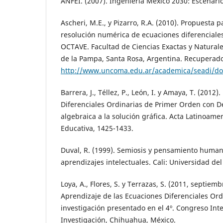
ANFEI. (2007). Ingeniería México 2030: Escenario
Ascheri, M.E., y Pizarro, R.A. (2010). Propuesta 
resolución numérica de ecuaciones diferenciales
OCTAVE. Facultad de Ciencias Exactas y Natural
de la Pampa, Santa Rosa, Argentina. Recuperado
http://www.uncoma.edu.ar/academica/seadi/d
Barrera, J., Téllez, P., León, I. y Amaya, T. (2012
Diferenciales Ordinarias de Primer Orden con De
algebraica a la solución gráfica. Acta Latinoam
Educativa, 1425-1433.
Duval, R. (1999). Semiosis y pensamiento humano
aprendizajes intelectuales. Cali: Universidad del
Loya, A., Flores, S. y Terrazas, S. (2011, septiem
Aprendizaje de las Ecuaciones Diferenciales Ord
investigación presentado en el 4º. Congreso Int
Investigación, Chihuahua, México.