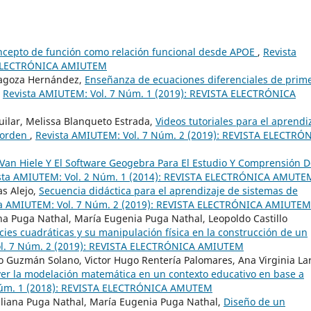
oncepto de función como relación funcional desde APOE
,
Revista
A ELECTRÓNICA AMIUTEM
aragoza Hernández,
Enseñanza de ecuaciones diferenciales de prim
,
Revista AMIUTEM: Vol. 7 Núm. 1 (2019): REVISTA ELECTRÓNICA
uilar, Melissa Blanqueto Estrada,
Videos tutoriales para el aprendi
r orden
,
Revista AMIUTEM: Vol. 7 Núm. 2 (2019): REVISTA ELECTRÓ
Van Hiele Y El Software Geogebra Para El Estudio Y Comprensión D
sta AMIUTEM: Vol. 2 Núm. 1 (2014): REVISTA ELECTRÓNICA AMUTE
as Alejo,
Secuencia didáctica para el aprendizaje de sistemas de
ta AMIUTEM: Vol. 7 Núm. 2 (2019): REVISTA ELECTRÓNICA AMIUTEM
na Puga Nathal, María Eugenia Puga Nathal, Leopoldo Castillo
cies cuadráticas y su manipulación física en la construcción de un
ol. 7 Núm. 2 (2019): REVISTA ELECTRÓNICA AMIUTEM
io Guzmán Solano, Victor Hugo Rentería Palomares, Ana Virginia La
ver la modelación matemática en un contexto educativo en base a
Núm. 1 (2018): REVISTA ELECTRÓNICA AMUTEM
Liliana Puga Nathal, María Eugenia Puga Nathal,
Diseño de un