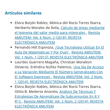
Artículos similares
Elvira Borjón Robles, Mónica del Rocío Torres Ibarra,
Heriberto Morales de Ávila,
Cálculo de áreas mediante
el teorema del valor medio para integrales
,
Revista
AMIUTEM: Vol. 6 Núm. 2 (2018): REVISTA
ELECTRÓNICA AMIUTEM
Fernando Hitt Espinoza,
¿Qué Tecnología Utilizar En El
Aula De Matemáticas Y Por Qué?
,
Revista AMIUTEM:
Vol. 1 Núm. 1 (2013): REVISTA ELECTRÓNICA AMUTEM
Lourdes Guerrero Magaña, Christian Moralesn
Otiveros, Eréndira Núñez Palenius,
Una Vía De Acceso
a La Variación Mediante El Número Generalizado Con
El Software Expresser
,
Revista AMIUTEM: Vol. 2 Núm.
1 (2014): REVISTA ELECTRÓNICA AMUTEM
Elvira Borjón Robles, Mónica del Rocío Torres Ibarra,
Otilio B. Mederos Anoceto,
Análisis De Técnicas Y
Estrategias De Aprendizaje De Subconjuntos En R Y
R^2
,
Revista AMIUTEM: Vol. 2 Núm. 2 (2014): REVISTA
ELECTRÓNICA AMUTEM