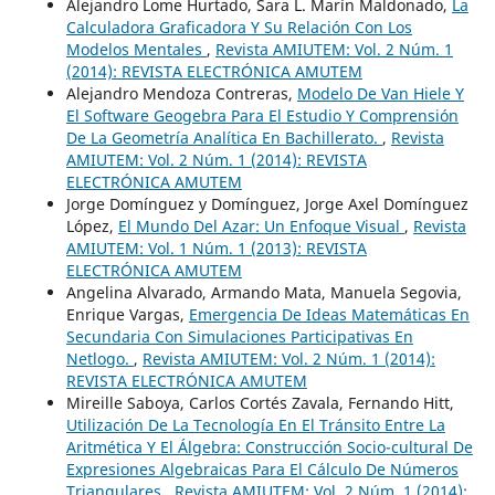
Alejandro Lome Hurtado, Sara L. Marín Maldonado,
La
Calculadora Graficadora Y Su Relación Con Los
Modelos Mentales
,
Revista AMIUTEM: Vol. 2 Núm. 1
(2014): REVISTA ELECTRÓNICA AMUTEM
Alejandro Mendoza Contreras,
Modelo De Van Hiele Y
El Software Geogebra Para El Estudio Y Comprensión
De La Geometría Analítica En Bachillerato.
,
Revista
AMIUTEM: Vol. 2 Núm. 1 (2014): REVISTA
ELECTRÓNICA AMUTEM
Jorge Domínguez y Domínguez, Jorge Axel Domínguez
López,
El Mundo Del Azar: Un Enfoque Visual
,
Revista
AMIUTEM: Vol. 1 Núm. 1 (2013): REVISTA
ELECTRÓNICA AMUTEM
Angelina Alvarado, Armando Mata, Manuela Segovia,
Enrique Vargas,
Emergencia De Ideas Matemáticas En
Secundaria Con Simulaciones Participativas En
Netlogo.
,
Revista AMIUTEM: Vol. 2 Núm. 1 (2014):
REVISTA ELECTRÓNICA AMUTEM
Mireille Saboya, Carlos Cortés Zavala, Fernando Hitt,
Utilización De La Tecnología En El Tránsito Entre La
Aritmética Y El Álgebra: Construcción Socio-cultural De
Expresiones Algebraicas Para El Cálculo De Números
Triangulares
,
Revista AMIUTEM: Vol. 2 Núm. 1 (2014):