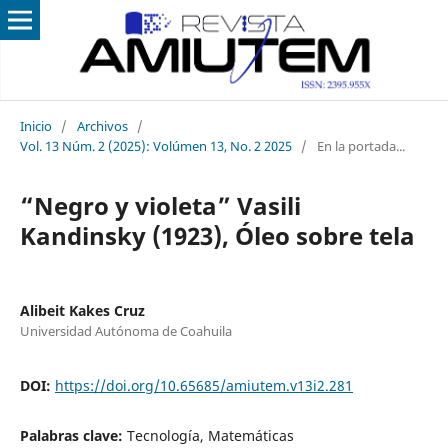
Inicio
/
Archivos
/
Vol. 13 Núm. 2 (2025): Volúmen 13, No. 2 2025
/
En la portada...
“Negro y violeta” Vasili
Kandinsky (1923), Óleo sobre tela
Alibeit Kakes Cruz
Universidad Autónoma de Coahuila
DOI:
https://doi.org/10.65685/amiutem.v13i2.281
Palabras clave:
Tecnología, Matemáticas