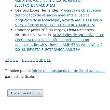
AMIUTEM: Vol. 7 Núm. 2 (2019): REVISTA
ELECTRÓNICA AMIUTEM
José Luis López Hernández,
Procesos de objetivación
del concepto de variación mediante el uso del
lenguaje y de la tecnología
,
Revista AMIUTEM: Vol. 6
Núm. 2 (2018): REVISTA ELECTRÓNICA AMIUTEM
Francisco Javier Zúñiga Vargas, Elena Nesterova,
Ricardo Ulloa Azpeitia,
Actividades de aprendizaje con
GeoGebra para la solución de problemas con
ecuaciones lineales
,
Revista AMIUTEM: Vol. 4 Núm. 2
(2016): REVISTA ELECTRÓNICA AMUTEM
<<
<
1
2
3
4
5
6
7
8
9
10
>
>>
También puede
Iniciar una búsqueda de similitud avanzada
para este artículo.
Enviar un artículo