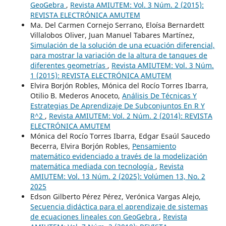
GeoGebra
,
Revista AMIUTEM: Vol. 3 Núm. 2 (2015):
REVISTA ELECTRÓNICA AMUTEM
Ma. Del Carmen Cornejo Serrano, Eloísa Bernardett
Villalobos Oliver, Juan Manuel Tabares Martínez,
Simulación de la solución de una ecuación diferencial,
para mostrar la variación de la altura de tanques de
diferentes geometrías
,
Revista AMIUTEM: Vol. 3 Núm.
1 (2015): REVISTA ELECTRÓNICA AMUTEM
Elvira Borjón Robles, Mónica del Rocío Torres Ibarra,
Otilio B. Mederos Anoceto,
Análisis De Técnicas Y
Estrategias De Aprendizaje De Subconjuntos En R Y
R^2
,
Revista AMIUTEM: Vol. 2 Núm. 2 (2014): REVISTA
ELECTRÓNICA AMUTEM
Mónica del Rocío Torres Ibarra, Edgar Esaúl Saucedo
Becerra, Elvira Borjón Robles,
Pensamiento
matemático evidenciado a través de la modelización
matemática mediada con tecnología
,
Revista
AMIUTEM: Vol. 13 Núm. 2 (2025): Volúmen 13, No. 2
2025
Edson Gilberto Pérez Pérez, Verónica Vargas Alejo,
Secuencia didáctica para el aprendizaje de sistemas
de ecuaciones lineales con GeoGebra
,
Revista