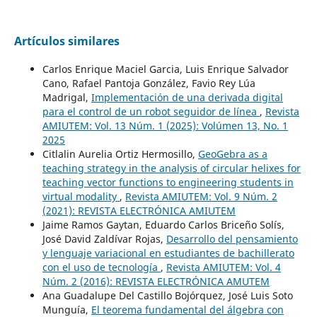
Artículos similares
Carlos Enrique Maciel Garcia, Luis Enrique Salvador
Cano, Rafael Pantoja González, Favio Rey Lúa
Madrigal,
Implementación de una derivada digital
para el control de un robot seguidor de línea
,
Revista
AMIUTEM: Vol. 13 Núm. 1 (2025): Volúmen 13, No. 1
2025
Citlalin Aurelia Ortiz Hermosillo,
GeoGebra as a
teaching strategy in the analysis of circular helixes for
teaching vector functions to engineering students in
virtual modality
,
Revista AMIUTEM: Vol. 9 Núm. 2
(2021): REVISTA ELECTRÓNICA AMIUTEM
Jaime Ramos Gaytan, Eduardo Carlos Briceño Solís,
José David Zaldívar Rojas,
Desarrollo del pensamiento
y lenguaje variacional en estudiantes de bachillerato
con el uso de tecnología
,
Revista AMIUTEM: Vol. 4
Núm. 2 (2016): REVISTA ELECTRÓNICA AMUTEM
Ana Guadalupe Del Castillo Bojórquez, José Luis Soto
Munguía,
El teorema fundamental del álgebra con