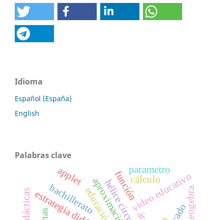
Idioma
Español (España)
English
Palabras clave
parametro
applet
función
video educativo
cálculo
aproximación
hélice circular.
bachillerato
geogebra.
estrategia didáctica