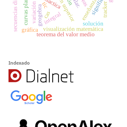
educación superior
secuencias didácticas
significado
curvas planas
áreas
enseñanza
tic
variación
tracker
geogebra
cas
integral
solución
visualización matemática
gráfica
teorema del valor medio
Indexado