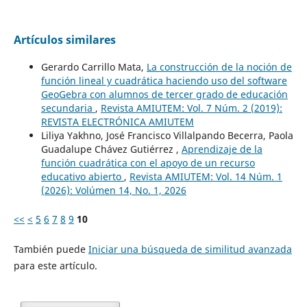
Artículos similares
Gerardo Carrillo Mata,
La construcción de la noción de
función lineal y cuadrática haciendo uso del software
GeoGebra con alumnos de tercer grado de educación
secundaria
,
Revista AMIUTEM: Vol. 7 Núm. 2 (2019):
REVISTA ELECTRÓNICA AMIUTEM
Liliya Yakhno, José Francisco Villalpando Becerra, Paola
Guadalupe Chávez Gutiérrez ,
Aprendizaje de la
función cuadrática con el apoyo de un recurso
educativo abierto
,
Revista AMIUTEM: Vol. 14 Núm. 1
(2026): Volúmen 14, No. 1, 2026
<<
<
5
6
7
8
9
10
También puede
Iniciar una búsqueda de similitud avanzada
para este artículo.