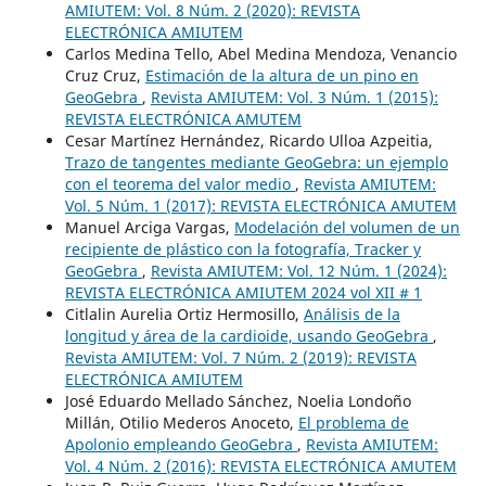
AMIUTEM: Vol. 8 Núm. 2 (2020): REVISTA
ELECTRÓNICA AMIUTEM
Carlos Medina Tello, Abel Medina Mendoza, Venancio
Cruz Cruz,
Estimación de la altura de un pino en
GeoGebra
,
Revista AMIUTEM: Vol. 3 Núm. 1 (2015):
REVISTA ELECTRÓNICA AMUTEM
Cesar Martínez Hernández, Ricardo Ulloa Azpeitia,
Trazo de tangentes mediante GeoGebra: un ejemplo
con el teorema del valor medio
,
Revista AMIUTEM:
Vol. 5 Núm. 1 (2017): REVISTA ELECTRÓNICA AMUTEM
Manuel Arciga Vargas,
Modelación del volumen de un
recipiente de plástico con la fotografía, Tracker y
GeoGebra
,
Revista AMIUTEM: Vol. 12 Núm. 1 (2024):
REVISTA ELECTRÓNICA AMIUTEM 2024 vol XII # 1
Citlalin Aurelia Ortiz Hermosillo,
Análisis de la
longitud y área de la cardioide, usando GeoGebra
,
Revista AMIUTEM: Vol. 7 Núm. 2 (2019): REVISTA
ELECTRÓNICA AMIUTEM
José Eduardo Mellado Sánchez, Noelia Londoño
Millán, Otilio Mederos Anoceto,
El problema de
Apolonio empleando GeoGebra
,
Revista AMIUTEM:
Vol. 4 Núm. 2 (2016): REVISTA ELECTRÓNICA AMUTEM