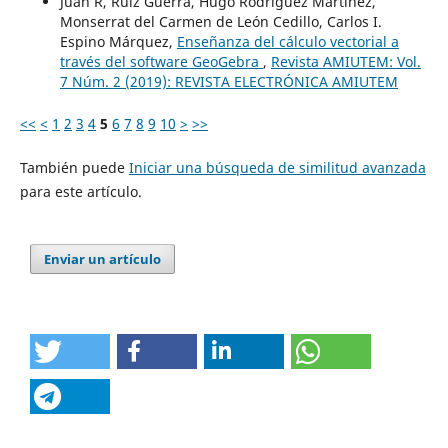
Juan R, Ruiz Guerra, Hugo Rodríguez Martínez,
Monserrat del Carmen de León Cedillo, Carlos I.
Espino Márquez,
Enseñanza del cálculo vectorial a
través del software GeoGebra
,
Revista AMIUTEM: Vol.
7 Núm. 2 (2019): REVISTA ELECTRÓNICA AMIUTEM
<<
<
1
2
3
4
5
6
7
8
9
10
>
>>
También puede
Iniciar una búsqueda de similitud avanzada
para este artículo.
Enviar un artículo