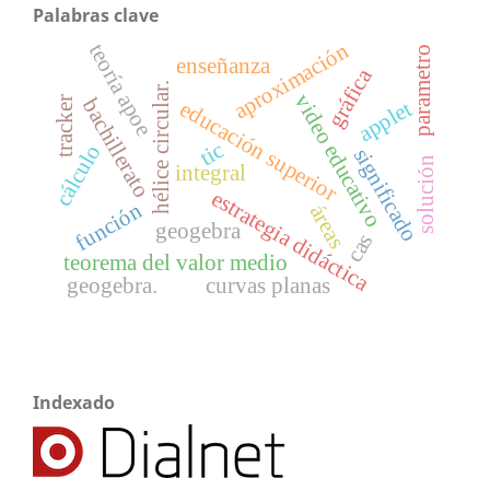
Palabras clave
aproximación
teoría apoe
parametro
enseñanza
gráfica
hélice circular.
video educativo
bachillerato
tracker
applet
educación superior
tic
cálculo
significado
solución
integral
estrategia didáctica
función
áreas
geogebra
cas
teorema del valor medio
geogebra.
curvas planas
Indexado