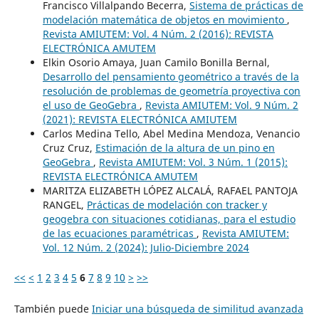
Francisco Villalpando Becerra,
Sistema de prácticas de
modelación matemática de objetos en movimiento
,
Revista AMIUTEM: Vol. 4 Núm. 2 (2016): REVISTA
ELECTRÓNICA AMUTEM
Elkin Osorio Amaya, Juan Camilo Bonilla Bernal,
Desarrollo del pensamiento geométrico a través de la
resolución de problemas de geometría proyectiva con
el uso de GeoGebra
,
Revista AMIUTEM: Vol. 9 Núm. 2
(2021): REVISTA ELECTRÓNICA AMIUTEM
Carlos Medina Tello, Abel Medina Mendoza, Venancio
Cruz Cruz,
Estimación de la altura de un pino en
GeoGebra
,
Revista AMIUTEM: Vol. 3 Núm. 1 (2015):
REVISTA ELECTRÓNICA AMUTEM
MARITZA ELIZABETH LÓPEZ ALCALÁ, RAFAEL PANTOJA
RANGEL,
Prácticas de modelación con tracker y
geogebra con situaciones cotidianas, para el estudio
de las ecuaciones paramétricas
,
Revista AMIUTEM:
Vol. 12 Núm. 2 (2024): Julio-Diciembre 2024
<<
<
1
2
3
4
5
6
7
8
9
10
>
>>
También puede
Iniciar una búsqueda de similitud avanzada