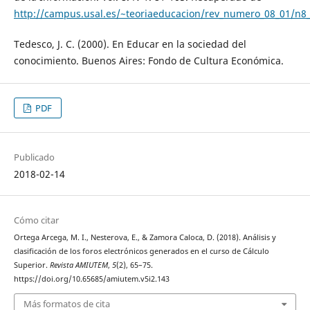
http://campus.usal.es/~teoriaeducacion/rev_numero_08_01/n8_
Tedesco, J. C. (2000). En Educar en la sociedad del
conocimiento. Buenos Aires: Fondo de Cultura Económica.
PDF
Publicado
2018-02-14
Cómo citar
Ortega Arcega, M. I., Nesterova, E., & Zamora Caloca, D. (2018). Análisis y
clasificación de los foros electrónicos generados en el curso de Cálculo
Superior.
Revista AMIUTEM
,
5
(2), 65–75.
https://doi.org/10.65685/amiutem.v5i2.143
Más formatos de cita