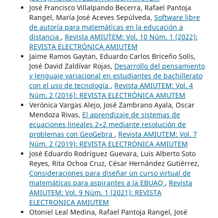
José Francisco Villalpando Becerra, Rafael Pantoja
Rangel, María José Aceves Sepúlveda,
Software libre
de autoría para matemáticas en la educación a
distancia
,
Revista AMIUTEM: Vol. 10 Núm. 1 (2022):
REVISTA ELECTRÓNICA AMIUTEM
Jaime Ramos Gaytan, Eduardo Carlos Briceño Solís,
José David Zaldívar Rojas,
Desarrollo del pensamiento
y lenguaje variacional en estudiantes de bachillerato
con el uso de tecnología
,
Revista AMIUTEM: Vol. 4
Núm. 2 (2016): REVISTA ELECTRÓNICA AMUTEM
Verónica Vargas Alejo, José Zambrano Ayala, Oscar
Mendoza Rivas,
El aprendizaje de sistemas de
ecuaciones lineales 2×2 mediante resolución de
problemas con GeoGebra
,
Revista AMIUTEM: Vol. 7
Núm. 2 (2019): REVISTA ELECTRÓNICA AMIUTEM
José Eduardo Rodríguez Guevara, Luis Alberto Soto
Reyes, Rita Ochoa Cruz, César Hernández Gutiérrez,
Consideraciones para diseñar un curso virtual de
matemáticas para aspirantes a la EBUAQ
,
Revista
AMIUTEM: Vol. 9 Núm. 1 (2021): REVISTA
ELECTRONICA AMIUTEM
Otoniel Leal Medina, Rafael Pantoja Rangel, José