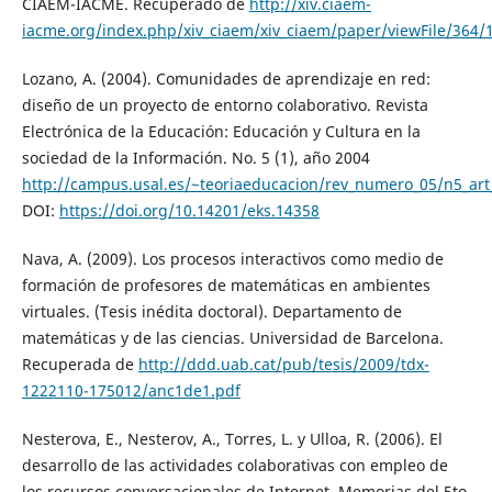
CIAEM-IACME. Recuperado de
http://xiv.ciaem-
iacme.org/index.php/xiv_ciaem/xiv_ciaem/paper/viewFile/364/
Lozano, A. (2004). Comunidades de aprendizaje en red:
diseño de un proyecto de entorno colaborativo. Revista
Electrónica de la Educación: Educación y Cultura en la
sociedad de la Información. No. 5 (1), año 2004
http://campus.usal.es/~teoriaeducacion/rev_numero_05/n5_art
DOI:
https://doi.org/10.14201/eks.14358
Nava, A. (2009). Los procesos interactivos como medio de
formación de profesores de matemáticas en ambientes
virtuales. (Tesis inédita doctoral). Departamento de
matemáticas y de las ciencias. Universidad de Barcelona.
Recuperada de
http://ddd.uab.cat/pub/tesis/2009/tdx-
1222110-175012/anc1de1.pdf
Nesterova, E., Nesterov, A., Torres, L. y Ulloa, R. (2006). El
desarrollo de las actividades colaborativas con empleo de
los recursos conversacionales de Internet. Memorias del 5to